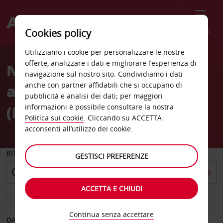
Menù
Cookies policy
Welcome
Utilizziamo i cookie per personalizzare le nostre
to
offerte, analizzare i dati e migliorare l’esperienza di
Noleggio auto
Avis
navigazione sul nostro sito. Condividiamo i dati
anche con partner affidabili che si occupano di
all'Aeroporto di Bydgoszcz
pubblicità e analisi dei dati; per maggiori
(BZG)
informazioni è possibile consultare la nostra
Politica sui cookie
. Cliccando su ACCETTA
acconsenti all’utilizzo dei cookie.
RITIRO DA
GESTISCI PREFERENZE
ACCETTA E CHIUDI
Scegli una località di riconsegna diversa
Continua senza accettare
DAL GIORNO
AL GIORNO