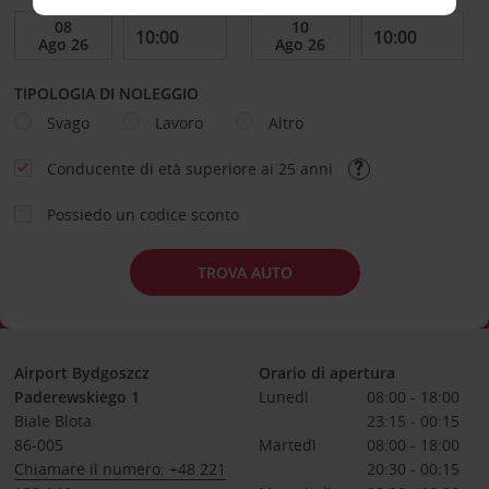
TIPOLOGIA DI NOLEGGIO
Svago
Lavoro
Altro
Conducente di età superiore ai 25 anni
Possiedo un codice sconto
TROVA AUTO
Airport Bydgoszcz
Orario di apertura
Paderewskiego 1
Lunedì
08:00 - 18:00
Biale Blota
23:15 - 00:15
86-005
Martedì
08:00 - 18:00
Chiamare il numero: +48 221
20:30 - 00:15