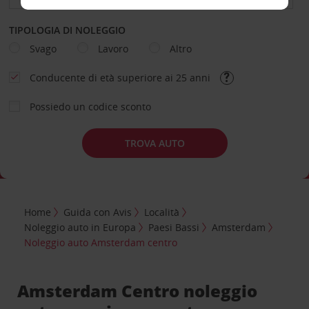
TIPOLOGIA DI NOLEGGIO
Svago
Lavoro
Altro
Conducente di età superiore ai 25 anni
Possiedo un codice sconto
TROVA AUTO
Home
Guida con Avis
Località
Noleggio auto in Europa
Paesi Bassi
Amsterdam
Noleggio auto Amsterdam centro
Amsterdam Centro noleggio