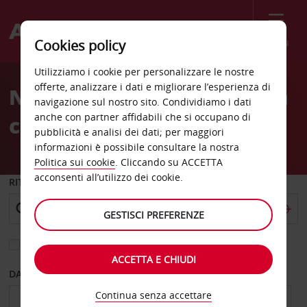
Menù
Cookies policy
Welcome
Utilizziamo i cookie per personalizzare le nostre
to
offerte, analizzare i dati e migliorare l’esperienza di
Noleggio auto Amsterdam
Avis
navigazione sul nostro sito. Condividiamo i dati
anche con partner affidabili che si occupano di
centro
pubblicità e analisi dei dati; per maggiori
informazioni è possibile consultare la nostra
Politica sui cookie
. Cliccando su ACCETTA
acconsenti all’utilizzo dei cookie.
RITIRO DA
GESTISCI PREFERENZE
Scegli una località di riconsegna diversa
ACCETTA E CHIUDI
DAL GIORNO
AL GIORNO
Continua senza accettare