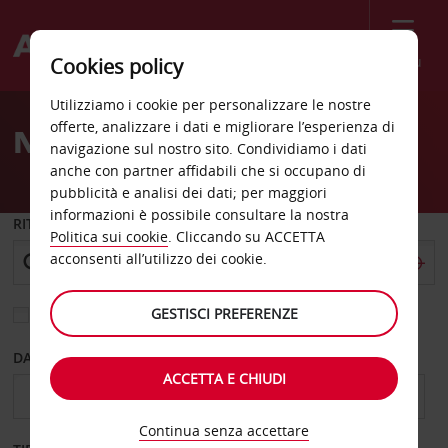
Menù
Cookies policy
Welcome
Utilizziamo i cookie per personalizzare le nostre
to
offerte, analizzare i dati e migliorare l’esperienza di
Noleggio auto Almere
Avis
navigazione sul nostro sito. Condividiamo i dati
anche con partner affidabili che si occupano di
pubblicità e analisi dei dati; per maggiori
informazioni è possibile consultare la nostra
RITIRO DA
Politica sui cookie
. Cliccando su ACCETTA
acconsenti all’utilizzo dei cookie.
GESTISCI PREFERENZE
Scegli una località di riconsegna diversa
DAL GIORNO
AL GIORNO
ACCETTA E CHIUDI
Continua senza accettare