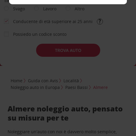
TIPOLOGIA DI NOLEGGIO
Svago
Lavoro
Altro
Conducente di età superiore ai 25 anni
Possiedo un codice sconto
TROVA AUTO
Home
Guida con Avis
Località
Noleggio auto in Europa
Paesi Bassi
Almere
Almere noleggio auto, pensato
su misura per te
Noleggiare un'auto con noi è davvero molto semplice,