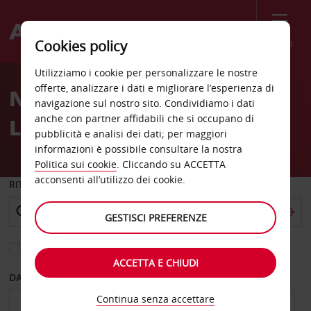
Menù
Cookies policy
Welcome
Utilizziamo i cookie per personalizzare le nostre
to
offerte, analizzare i dati e migliorare l’esperienza di
Noleggio auto Svolvaer
Avis
navigazione sul nostro sito. Condividiamo i dati
anche con partner affidabili che si occupano di
Lofoten città
pubblicità e analisi dei dati; per maggiori
informazioni è possibile consultare la nostra
Politica sui cookie
. Cliccando su ACCETTA
acconsenti all’utilizzo dei cookie.
RITIRO DA
GESTISCI PREFERENZE
Scegli una località di riconsegna diversa
ACCETTA E CHIUDI
DAL GIORNO
AL GIORNO
Continua senza accettare