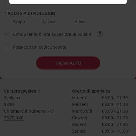
TIPOLOGIA DI NOLEGGIO
Svago
Lavoro
Altro
Conducente di età superiore ai 25 anni
Possiedo un codice sconto
TROVA AUTO
Vorsetoeyveien 1
Orario di apertura
Svolvaer
Lunedì
08:00 - 21:30
8300
Martedì
08:00 - 21:30
Chiamare il numero: +47
Mercoledì
08:00 - 21:30
76071140
Giovedì
08:00 - 21:30
Venerdì
08:00 - 21:30
Sabato
09:00 - 15:00