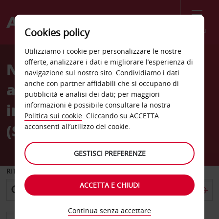
Menù
Cookies policy
Welcome
Utilizziamo i cookie per personalizzare le nostre
to
offerte, analizzare i dati e migliorare l’esperienza di
Noleggio auto
Avis
navigazione sul nostro sito. Condividiamo i dati
anche con partner affidabili che si occupano di
all'Aeroporto
pubblicità e analisi dei dati; per maggiori
internazionale di Stord
informazioni è possibile consultare la nostra
Politica sui cookie
. Cliccando su ACCETTA
(SRP)
acconsenti all’utilizzo dei cookie.
GESTISCI PREFERENZE
RITIRO DA
ACCETTA E CHIUDI
Continua senza accettare
Scegli una località di riconsegna diversa