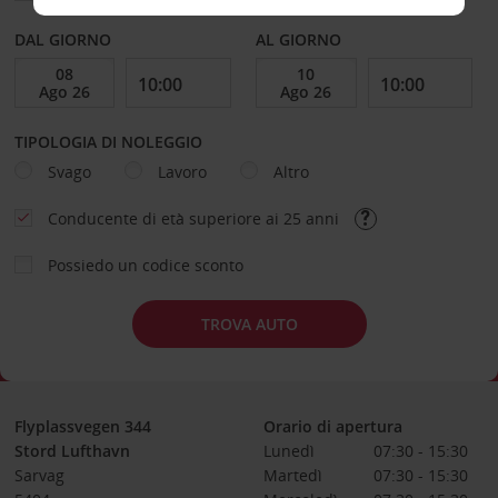
DAL GIORNO
AL GIORNO
TIPOLOGIA DI NOLEGGIO
Svago
Lavoro
Altro
Conducente di età superiore ai 25 anni
Possiedo un codice sconto
TROVA AUTO
Flyplassvegen 344
Orario di apertura
Stord Lufthavn
Lunedì
07:30 - 15:30
Sarvag
Martedì
07:30 - 15:30