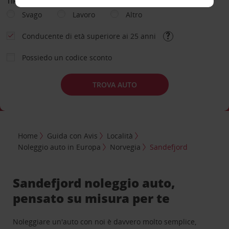
TIPOLOGIA DI NOLEGGIO
Svago
Lavoro
Altro
Conducente di età superiore ai 25 anni
Possiedo un codice sconto
TROVA AUTO
Home
Guida con Avis
Località
Noleggio auto in Europa
Norvegia
Sandefjord
Sandefjord noleggio auto,
pensato su misura per te
Noleggiare un'auto con noi è davvero molto semplice,