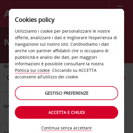
Menù
Cookies policy
Welcome
Utilizziamo i cookie per personalizzare le nostre
to
offerte, analizzare i dati e migliorare l’esperienza di
Noleggio auto Sandefjord
Avis
navigazione sul nostro sito. Condividiamo i dati
anche con partner affidabili che si occupano di
pubblicità e analisi dei dati; per maggiori
informazioni è possibile consultare la nostra
RITIRO DA
Politica sui cookie
. Cliccando su ACCETTA
acconsenti all’utilizzo dei cookie.
GESTISCI PREFERENZE
Scegli una località di riconsegna diversa
DAL GIORNO
AL GIORNO
ACCETTA E CHIUDI
Continua senza accettare