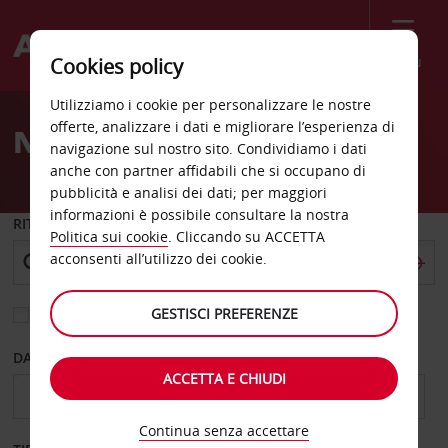
Menù
Cookies policy
Welcome
Utilizziamo i cookie per personalizzare le nostre
to
offerte, analizzare i dati e migliorare l’esperienza di
Noleggio auto Rud
Avis
navigazione sul nostro sito. Condividiamo i dati
anche con partner affidabili che si occupano di
pubblicità e analisi dei dati; per maggiori
informazioni è possibile consultare la nostra
RITIRO DA
Politica sui cookie
. Cliccando su ACCETTA
acconsenti all’utilizzo dei cookie.
GESTISCI PREFERENZE
Scegli una località di riconsegna diversa
DAL GIORNO
AL GIORNO
ACCETTA E CHIUDI
Continua senza accettare