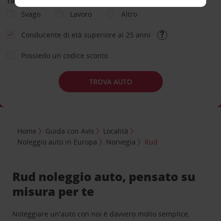
TIPOLOGIA DI NOLEGGIO
Svago
Lavoro
Altro
Conducente di età superiore ai 25 anni
Possiedo un codice sconto
TROVA AUTO
Home
Guida con Avis
Località
Noleggio auto in Europa
Norvegia
Rud
Rud noleggio auto, pensato su
misura per te
Noleggiare un'auto con noi è davvero molto semplice,