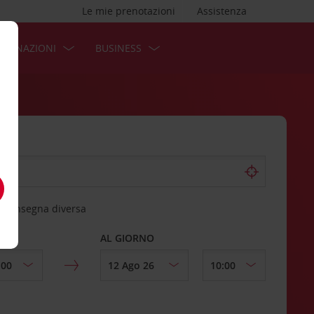
Le mie prenotazioni
Assistenza
STINAZIONI
BUSINESS
 riconsegna diversa
AL GIORNO