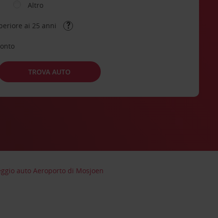
Altro
periore ai 25 anni
conto
TROVA AUTO
ggio auto Aeroporto di Mosjoen