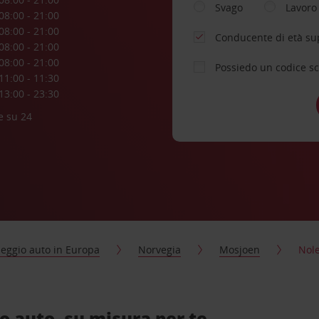
Svago
Lavoro
08:00 - 21:00
08:00 - 21:00
Conducente di età su
08:00 - 21:00
08:00 - 21:00
Possiedo un codice s
11:00 - 11:30
13:00 - 23:30
e su 24
eggio auto in Europa
Norvegia
Mosjoen
Nole
 auto, su misura per te