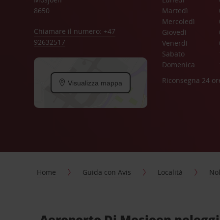
8650
Martedì
Mercoledì
Chiamare il numero: +47
Giovedì
92632517
Venerdì
Sabato
Domenica
Riconsegna 24 or
Visualizza mappa
Home
Guida con Avis
Località
Nol
Aeroporto Di Mosjoen noleggio