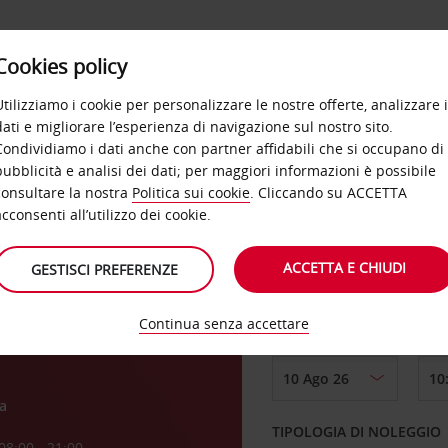
Cookies policy
OFFERTE
SELF SERVICE
PRODOTTI
DE
Utilizziamo i cookie per personalizzare le nostre offerte, analizzare i
dati e migliorare l’esperienza di navigazione sul nostro sito.
Condividiamo i dati anche con partner affidabili che si occupano di
pubblicità e analisi dei dati; per maggiori informazioni è possibile
consultare la nostra
Politica sui cookie
. Cliccando su ACCETTA
RITIRO DA
acconsenti all’utilizzo dei cookie.
ACCETTA E CHIUDI
GESTISCI PREFERENZE
Scegli una località di
Continua senza accettare
DAL GIORNO
a
TIPOLOGIA DI NOLEGGIO
08:00 - 21:00