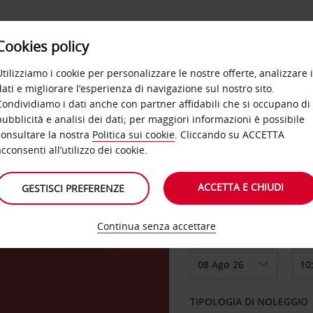
Cookies policy
OFFERTE
SELF SERVICE
PRODOTTI
DE
Utilizziamo i cookie per personalizzare le nostre offerte, analizzare i
dati e migliorare l’esperienza di navigazione sul nostro sito.
Condividiamo i dati anche con partner affidabili che si occupano di
o I
pubblicità e analisi dei dati; per maggiori informazioni è possibile
consultare la nostra
Politica sui cookie
. Cliccando su ACCETTA
RITIRO DA
acconsenti all’utilizzo dei cookie.
ACCETTA E CHIUDI
GESTISCI PREFERENZE
Scegli una località di
Continua senza accettare
DAL GIORNO
TIPOLOGIA DI NOLEGGIO