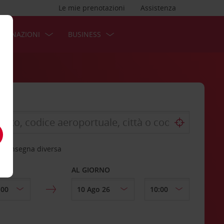
Le mie prenotazioni
Assistenza
STINAZIONI
BUSINESS
 riconsegna diversa
AL GIORNO