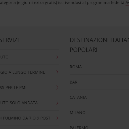
tegoria (e giorni extra gratis) iscrivendosi al programma fedeltà
A
 SERVIZI
DESTINAZIONI ITALIA
POPOLARI
AUTO
ROMA
GIO A LUNGO TERMINE
BARI
SS PER LE PMI
CATANIA
AUTO SOLO ANDATA
MILANO
I PULMINO DA 7 O 9 POSTI
PALERMO