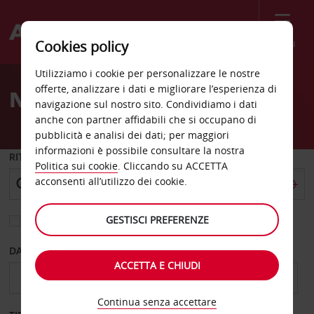
Menù
Cookies policy
Welcome
Utilizziamo i cookie per personalizzare le nostre
to
offerte, analizzare i dati e migliorare l’esperienza di
Noleggio auto Leknes
Avis
navigazione sul nostro sito. Condividiamo i dati
anche con partner affidabili che si occupano di
pubblicità e analisi dei dati; per maggiori
informazioni è possibile consultare la nostra
RITIRO DA
Politica sui cookie
. Cliccando su ACCETTA
acconsenti all’utilizzo dei cookie.
GESTISCI PREFERENZE
Scegli una località di riconsegna diversa
DAL GIORNO
AL GIORNO
ACCETTA E CHIUDI
Continua senza accettare