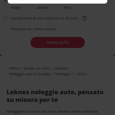
TIPOLOGIA DI NOLEGGIO
Svago
Lavoro
Altro
Conducente di età superiore ai 25 anni
Possiedo un codice sconto
TROVA AUTO
Home
Guida con Avis
Località
Noleggio auto in Europa
Norvegia
Leknes
Leknes noleggio auto, pensato
su misura per te
Noleggiare un'auto con noi è davvero molto semplice,