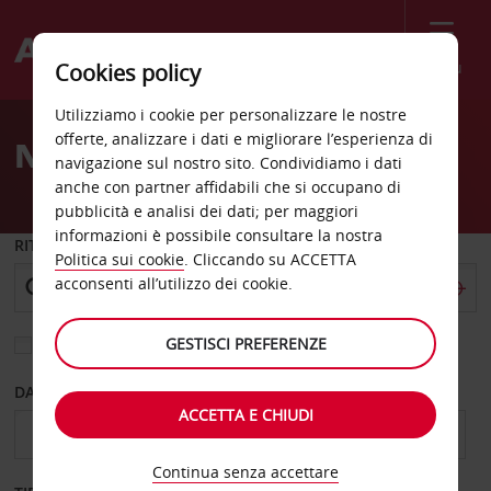
Menù
Cookies policy
Welcome
Utilizziamo i cookie per personalizzare le nostre
to
offerte, analizzare i dati e migliorare l’esperienza di
Noleggio auto Kongsberg
Avis
navigazione sul nostro sito. Condividiamo i dati
anche con partner affidabili che si occupano di
pubblicità e analisi dei dati; per maggiori
informazioni è possibile consultare la nostra
RITIRO DA
Politica sui cookie
. Cliccando su ACCETTA
acconsenti all’utilizzo dei cookie.
GESTISCI PREFERENZE
Scegli una località di riconsegna diversa
DAL GIORNO
AL GIORNO
ACCETTA E CHIUDI
Continua senza accettare