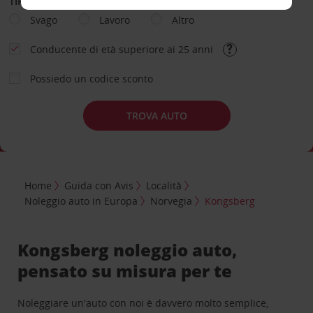
TIPOLOGIA DI NOLEGGIO
Svago
Lavoro
Altro
Conducente di età superiore ai 25 anni
Possiedo un codice sconto
TROVA AUTO
Home
Guida con Avis
Località
Noleggio auto in Europa
Norvegia
Kongsberg
Kongsberg noleggio auto,
pensato su misura per te
Noleggiare un'auto con noi è davvero molto semplice,