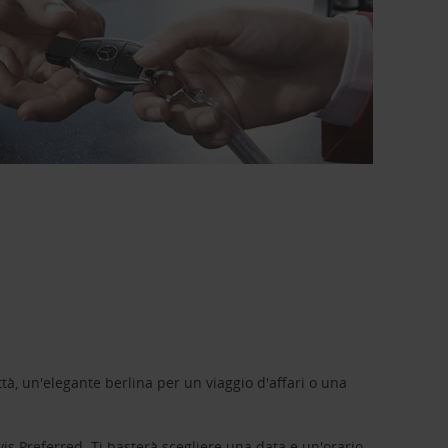
tà, un'elegante berlina per un viaggio d'affari o una
vis Preferred
. Ti basterà scegliere una data e un'orario,