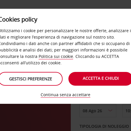
Cookies policy
OFFERTE
SELF SERVICE
PRODOTTI
DE
Utilizziamo i cookie per personalizzare le nostre offerte, analizzare i
dati e migliorare l’esperienza di navigazione sul nostro sito.
Condividiamo i dati anche con partner affidabili che si occupano di
ol
pubblicità e analisi dei dati; per maggiori informazioni è possibile
consultare la nostra
Politica sui cookie
. Cliccando su ACCETTA
RITIRO DA
acconsenti all’utilizzo dei cookie.
ACCETTA E CHIUDI
GESTISCI PREFERENZE
Scegli una località di
Continua senza accettare
DAL GIORNO
TIPOLOGIA DI NOLEGGIO