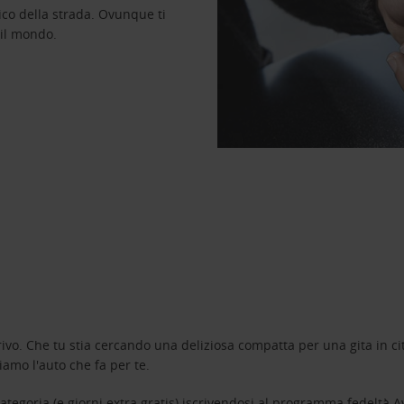
ico della strada. Ovunque ti
 il mondo.
ivo. Che tu stia cercando una deliziosa compatta per una gita in cit
amo l'auto che fa per te.
tegoria (e giorni extra gratis) iscrivendosi al programma fedeltà
A