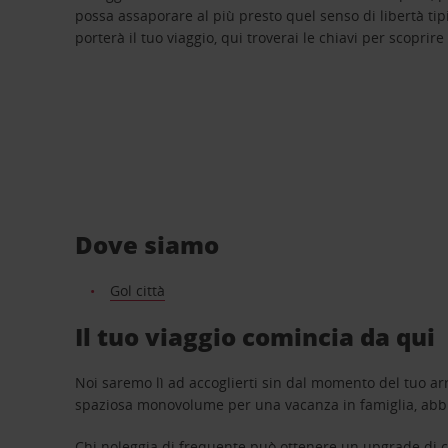
possa assaporare al più presto quel senso di libertà tip
porterà il tuo viaggio, qui troverai le chiavi per scoprire
Dove siamo
Gol città
Il tuo viaggio comincia da qui
Noi saremo lì ad accoglierti sin dal momento del tuo arr
spaziosa monovolume per una vacanza in famiglia, abbi
Chi noleggia di frequente può ottenere un upgrade di ca