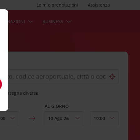
Le mie prenotazioni
Assistenza
STINAZIONI
BUSINESS
 riconsegna diversa
AL GIORNO