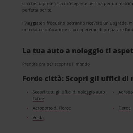
sia che tu preferisca un’elegante berlina per un matri
perfetta per te.
I viaggiatori frequenti potranno ricevere un upgrade, m
una data e un’orario, e ci occuperemo di preparare l’aut
La tua auto a noleggio ti aspet
Prenota ora per scoprire il mondo.
Forde città: Scopri gli uffici d
Scopri tutti gli uffici di noleggio auto
Aeropor
Forde
Aeroporto di Floroe
Floroe
Volda