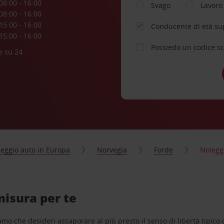
08:00 - 16:00
Svago
Lavoro
08:00 - 16:00
15:00 - 16:00
Conducente di età su
15:00 - 16:00
Possiedo un codice s
e su 24
eggio auto in Europa
Norvegia
Forde
Noleggi
misura per te
o che desideri assaporare al più presto il senso di libertà tipico de