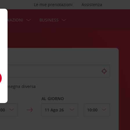
Le mie prenotazioni
Assistenza
STINAZIONI
BUSINESS
 riconsegna diversa
AL GIORNO