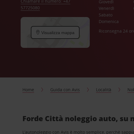
Chiamare il numero: +47
Giovedì
57725080
Venerdì
Sabato
Domenica
Riconsegna 24 or
Visualizza mappa
Home
Guida con Avis
Località
Nol
Forde Città noleggio auto, su 
L’autonoleggio con Avis è molto semplice, perchè sappiam