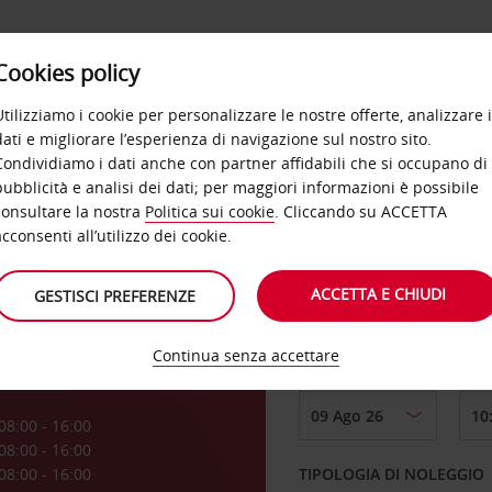
Cookies policy
OFFERTE
SELF SERVICE
PRODOTTI
DE
Utilizziamo i cookie per personalizzare le nostre offerte, analizzare i
dati e migliorare l’esperienza di navigazione sul nostro sito.
Condividiamo i dati anche con partner affidabili che si occupano di
Forde
pubblicità e analisi dei dati; per maggiori informazioni è possibile
consultare la nostra
Politica sui cookie
. Cliccando su ACCETTA
RITIRO DA
acconsenti all’utilizzo dei cookie.
ACCETTA E CHIUDI
GESTISCI PREFERENZE
Scegli una località di
Continua senza accettare
DAL GIORNO
a
08:00 - 16:00
08:00 - 16:00
08:00 - 16:00
TIPOLOGIA DI NOLEGGIO