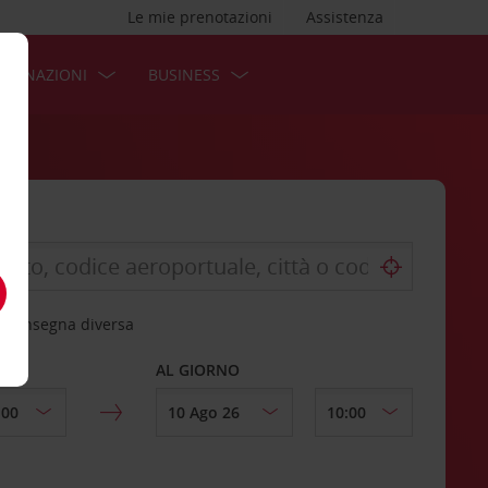
Le mie prenotazioni
Assistenza
STINAZIONI
BUSINESS
 riconsegna diversa
AL GIORNO