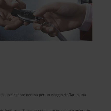
tà, un'elegante berlina per un viaggio d'affari o una
vis Preferred
. Ti basterà scegliere una data e un'orario,