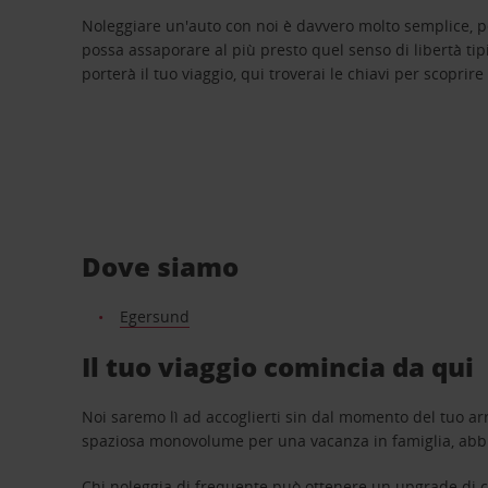
Noleggiare un'auto con noi è davvero molto semplice, 
possa assaporare al più presto quel senso di libertà tip
porterà il tuo viaggio, qui troverai le chiavi per scoprire
Dove siamo
Egersund
Il tuo viaggio comincia da qui
Noi saremo lì ad accoglierti sin dal momento del tuo arr
spaziosa monovolume per una vacanza in famiglia, abbi
Chi noleggia di frequente può ottenere un upgrade di ca