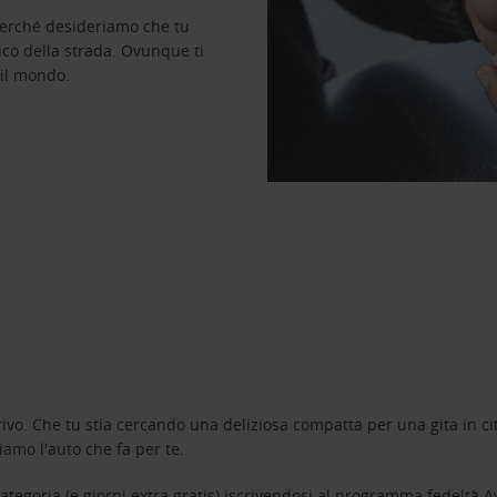
perché desideriamo che tu
ico della strada. Ovunque ti
 il mondo.
ivo. Che tu stia cercando una deliziosa compatta per una gita in cit
amo l'auto che fa per te.
tegoria (e giorni extra gratis) iscrivendosi al programma fedeltà
A