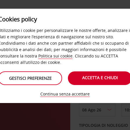
Cookies policy
OFFERTE
SELF SERVICE
PRODOTTI
DE
Utilizziamo i cookie per personalizzare le nostre offerte, analizzare i
dati e migliorare l’esperienza di navigazione sul nostro sito.
Condividiamo i dati anche con partner affidabili che si occupano di
pubblicità e analisi dei dati; per maggiori informazioni è possibile
consultare la nostra
Politica sui cookie
. Cliccando su ACCETTA
RITIRO DA
acconsenti all’utilizzo dei cookie.
ACCETTA E CHIUDI
GESTISCI PREFERENZE
Scegli una località di
Continua senza accettare
DAL GIORNO
TIPOLOGIA DI NOLEGGIO