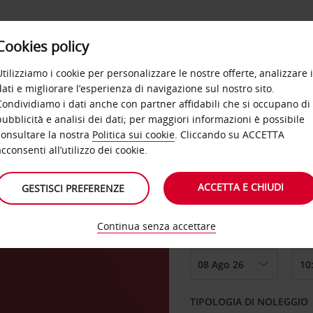
Cookies policy
OFFERTE
SELF SERVICE
PRODOTTI
DE
Utilizziamo i cookie per personalizzare le nostre offerte, analizzare i
dati e migliorare l’esperienza di navigazione sul nostro sito.
Condividiamo i dati anche con partner affidabili che si occupano di
pubblicità e analisi dei dati; per maggiori informazioni è possibile
consultare la nostra
Politica sui cookie
. Cliccando su ACCETTA
RITIRO DA
acconsenti all’utilizzo dei cookie.
ACCETTA E CHIUDI
GESTISCI PREFERENZE
Scegli una località di
Continua senza accettare
DAL GIORNO
TIPOLOGIA DI NOLEGGIO