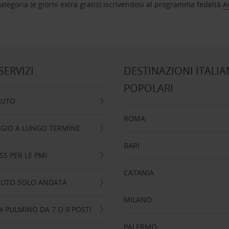
tegoria (e giorni extra gratis) iscrivendosi al programma fedeltà
A
 SERVIZI
DESTINAZIONI ITALIA
POPOLARI
AUTO
ROMA
GIO A LUNGO TERMINE
BARI
SS PER LE PMI
CATANIA
AUTO SOLO ANDATA
MILANO
I PULMINO DA 7 O 9 POSTI
PALERMO