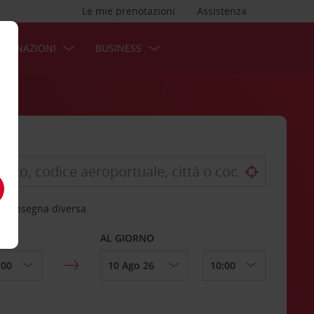
Le mie prenotazioni
Assistenza
STINAZIONI
BUSINESS
 riconsegna diversa
AL GIORNO