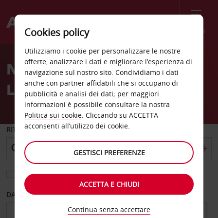
Menù
Cookies policy
Welcome
Utilizziamo i cookie per personalizzare le nostre
to
offerte, analizzare i dati e migliorare l’esperienza di
Noleggio auto Bodoe
Avis
navigazione sul nostro sito. Condividiamo i dati
anche con partner affidabili che si occupano di
Leasing
pubblicità e analisi dei dati; per maggiori
informazioni è possibile consultare la nostra
Politica sui cookie
. Cliccando su ACCETTA
acconsenti all’utilizzo dei cookie.
RITIRO DA
GESTISCI PREFERENZE
Scegli una località di riconsegna diversa
ACCETTA E CHIUDI
DAL GIORNO
AL GIORNO
Continua senza accettare