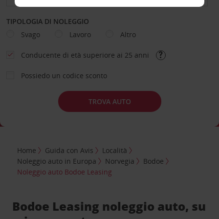
TIPOLOGIA DI NOLEGGIO
Svago
Lavoro
Altro
Conducente di età superiore ai 25 anni
Possiedo un codice sconto
TROVA AUTO
Home
Guida con Avis
Località
Noleggio auto in Europa
Norvegia
Bodoe
Noleggio auto Bodoe Leasing
Bodoe Leasing noleggio auto, su