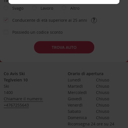
TIPOLOGIA DI NOLEGGIO
Svago
Lavoro
Altro
Conducente di età superiore ai 25 anni
Possiedo un codice sconto
TROVA AUTO
Co Avis Ski
Orario di apertura
Teglveien 10
Lunedì
Chiuso
Ski
Martedì
Chiuso
1400
Mercoledì
Chiuso
Chiamare il numero:
Giovedì
Chiuso
+4767255643
Venerdì
Chiuso
Sabato
Chiuso
Domenica
Chiuso
Riconsegna 24 ore su 24