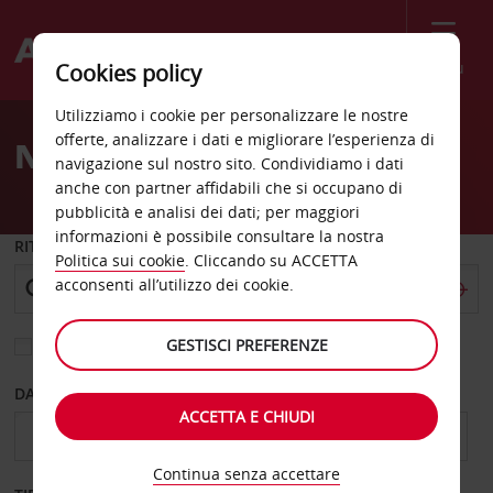
Menù
Cookies policy
Welcome
Utilizziamo i cookie per personalizzare le nostre
to
offerte, analizzare i dati e migliorare l’esperienza di
Noleggio auto Askim città
Avis
navigazione sul nostro sito. Condividiamo i dati
anche con partner affidabili che si occupano di
pubblicità e analisi dei dati; per maggiori
informazioni è possibile consultare la nostra
RITIRO DA
Politica sui cookie
. Cliccando su ACCETTA
acconsenti all’utilizzo dei cookie.
GESTISCI PREFERENZE
Scegli una località di riconsegna diversa
DAL GIORNO
AL GIORNO
ACCETTA E CHIUDI
Continua senza accettare