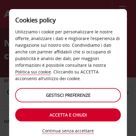
Menù
Cookies policy
Welcome
Utilizziamo i cookie per personalizzare le nostre
to
offerte, analizzare i dati e migliorare l’esperienza di
Noleggio auto Andenes
Avis
navigazione sul nostro sito. Condividiamo i dati
anche con partner affidabili che si occupano di
città
pubblicità e analisi dei dati; per maggiori
informazioni è possibile consultare la nostra
Politica sui cookie
. Cliccando su ACCETTA
acconsenti all’utilizzo dei cookie.
RITIRO DA
GESTISCI PREFERENZE
Scegli una località di riconsegna diversa
ACCETTA E CHIUDI
DAL GIORNO
AL GIORNO
Continua senza accettare