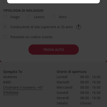
TIPOLOGIA DI NOLEGGIO
Svago
Lavoro
Altro
Conducente di età superiore ai 25 anni
Possiedo un codice sconto
TROVA AUTO
Sjoegata 7a
Orario di apertura
Andenes
Lunedì
08:00 - 16:00
8480
Martedì
08:00 - 16:00
Chiamare il numero: +47
Mercoledì
08:00 - 16:00
97690044
Giovedì
08:00 - 16:00
Venerdì
08:00 - 16:00
Sabato
Chiuso