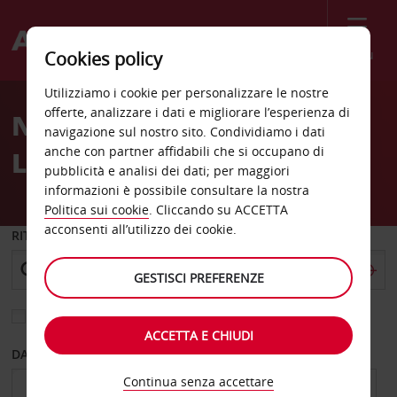
Menù
Cookies policy
Welcome
Utilizziamo i cookie per personalizzare le nostre
to
offerte, analizzare i dati e migliorare l’esperienza di
Noleggio auto
Avis
navigazione sul nostro sito. Condividiamo i dati
anche con partner affidabili che si occupano di
Lussemburgo
pubblicità e analisi dei dati; per maggiori
informazioni è possibile consultare la nostra
Politica sui cookie
. Cliccando su ACCETTA
acconsenti all’utilizzo dei cookie.
RITIRO DA
GESTISCI PREFERENZE
Scegli una località di riconsegna diversa
ACCETTA E CHIUDI
DAL GIORNO
AL GIORNO
Continua senza accettare