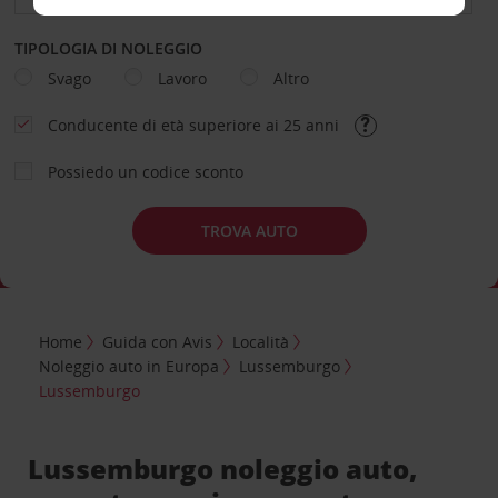
TIPOLOGIA DI NOLEGGIO
Svago
Lavoro
Altro
Conducente di età superiore ai 25 anni
Possiedo un codice sconto
TROVA AUTO
Home
Guida con Avis
Località
Noleggio auto in Europa
Lussemburgo
Lussemburgo
Lussemburgo noleggio auto,