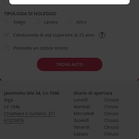
TIPOLOGIA DI NOLEGGIO
Svago
Lavoro
Altro
Conducente di età superiore ai 25 anni
Possiedo un codice sconto
TROVA AUTO
Jaunmoku Iela 34, Lv-1046
Orario di apertura
Riga
Lunedì
Chiuso
LV 1046
Martedì
Chiuso
Chiamare il numero: 371
Mercoledì
Chiuso
67225876
Giovedì
Chiuso
Venerdì
Chiuso
Sabato
Chiuso