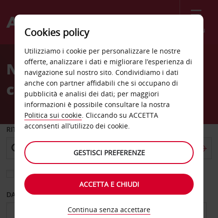
Menù
Cookies policy
Welcome
Utilizziamo i cookie per personalizzare le nostre
to
offerte, analizzare i dati e migliorare l’esperienza di
Noleggio auto Riga centro
Avis
navigazione sul nostro sito. Condividiamo i dati
anche con partner affidabili che si occupano di
città
pubblicità e analisi dei dati; per maggiori
informazioni è possibile consultare la nostra
Politica sui cookie
. Cliccando su ACCETTA
acconsenti all’utilizzo dei cookie.
RITIRO DA
GESTISCI PREFERENZE
Scegli una località di riconsegna diversa
ACCETTA E CHIUDI
DAL GIORNO
AL GIORNO
Continua senza accettare