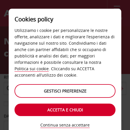
Menù
Cookies policy
Welcome
Utilizziamo i cookie per personalizzare le nostre
to
offerte, analizzare i dati e migliorare l’esperienza di
Noleggio auto Viterbo
Avis
navigazione sul nostro sito. Condividiamo i dati
anche con partner affidabili che si occupano di
città
pubblicità e analisi dei dati; per maggiori
informazioni è possibile consultare la nostra
Politica sui cookie
. Cliccando su ACCETTA
acconsenti all’utilizzo dei cookie.
RITIRO DA
GESTISCI PREFERENZE
Scegli una località di riconsegna diversa
ACCETTA E CHIUDI
DAL GIORNO
AL GIORNO
Continua senza accettare