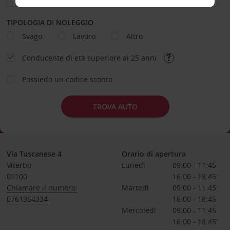
TIPOLOGIA DI NOLEGGIO
Svago
Lavoro
Altro
Conducente di età superiore ai 25 anni
Possiedo un codice sconto
TROVA AUTO
Via Tuscanese 4
Orario di apertura
Viterbo
Lunedì
09:00 - 11:45
01100
16:00 - 18:45
Chiamare il numero:
Martedì
09:00 - 11:45
0761354334
16:00 - 18:45
Mercoledì
09:00 - 11:45
16:00 - 18:45