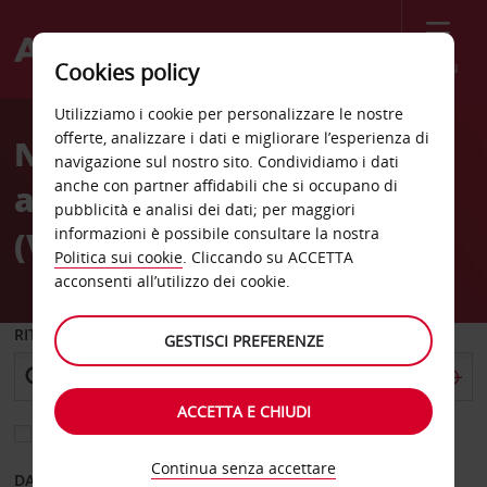
Menù
Cookies policy
Welcome
Utilizziamo i cookie per personalizzare le nostre
to
offerte, analizzare i dati e migliorare l’esperienza di
Noleggio auto
Avis
navigazione sul nostro sito. Condividiamo i dati
anche con partner affidabili che si occupano di
all’Aeroporto di Verona
pubblicità e analisi dei dati; per maggiori
(VRN)
informazioni è possibile consultare la nostra
Politica sui cookie
. Cliccando su ACCETTA
acconsenti all’utilizzo dei cookie.
RITIRO DA
GESTISCI PREFERENZE
ACCETTA E CHIUDI
Scegli una località di riconsegna diversa
Continua senza accettare
DAL GIORNO
AL GIORNO