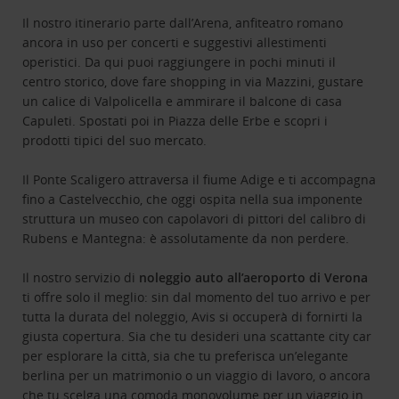
Il nostro itinerario parte dall’Arena, anfiteatro romano
ancora in uso per concerti e suggestivi allestimenti
operistici. Da qui puoi raggiungere in pochi minuti il
centro storico, dove fare shopping in via Mazzini, gustare
un calice di Valpolicella e ammirare il balcone di casa
Capuleti. Spostati poi in Piazza delle Erbe e scopri i
prodotti tipici del suo mercato.
Il Ponte Scaligero attraversa il fiume Adige e ti accompagna
fino a Castelvecchio, che oggi ospita nella sua imponente
struttura un museo con capolavori di pittori del calibro di
Rubens e Mantegna: è assolutamente da non perdere.
Il nostro servizio di
noleggio auto all’aeroporto di Verona
ti offre solo il meglio: sin dal momento del tuo arrivo e per
tutta la durata del noleggio, Avis si occuperà di fornirti la
giusta copertura. Sia che tu desideri una scattante city car
per esplorare la città, sia che tu preferisca un’elegante
berlina per un matrimonio o un viaggio di lavoro, o ancora
che tu scelga una comoda monovolume per un viaggio in