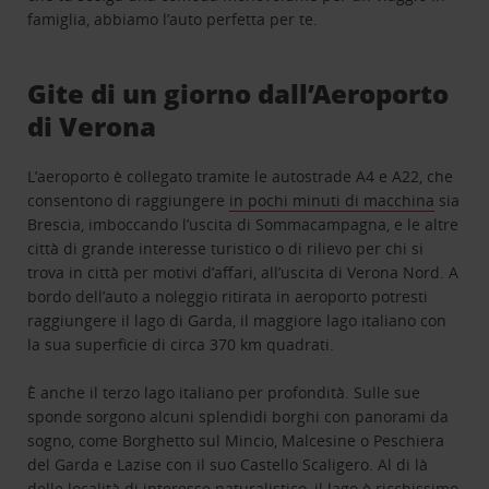
famiglia, abbiamo l’auto perfetta per te.
Gite di un giorno dall’Aeroporto
di Verona
L’aeroporto è collegato tramite le autostrade A4 e A22, che
consentono di raggiungere
in pochi minuti di macchina
sia
Brescia, imboccando l’uscita di Sommacampagna, e le altre
città di grande interesse turistico o di rilievo per chi si
trova in città per motivi d’affari, all’uscita di Verona Nord. A
bordo dell’auto a noleggio ritirata in aeroporto potresti
raggiungere il lago di Garda, il maggiore lago italiano con
la sua superficie di circa 370 km quadrati.
È anche il terzo lago italiano per profondità. Sulle sue
sponde sorgono alcuni splendidi borghi con panorami da
sogno, come Borghetto sul Mincio, Malcesine o Peschiera
del Garda e Lazise con il suo Castello Scaligero. Al di là
delle località di interesse naturalistico, il lago è ricchissimo