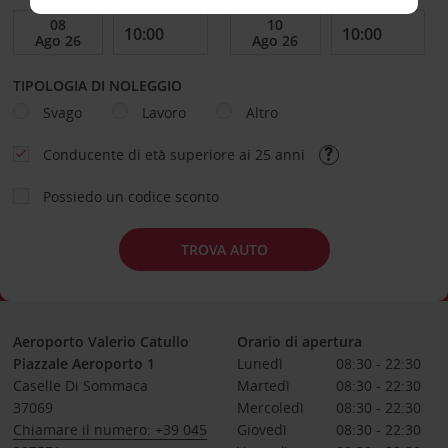
TIPOLOGIA DI NOLEGGIO
Svago
Lavoro
Altro
Conducente di età superiore ai 25 anni
Possiedo un codice sconto
TROVA AUTO
Aeroporto Valerio Catullo
Orario di apertura
Piazzale Aeroporto 1
Lunedì
08:30 - 22:30
Caselle Di Sommaca
Martedì
08:30 - 22:30
37069
Mercoledì
08:30 - 22:30
Chiamare il numero: +39 045
Giovedì
08:30 - 22:30