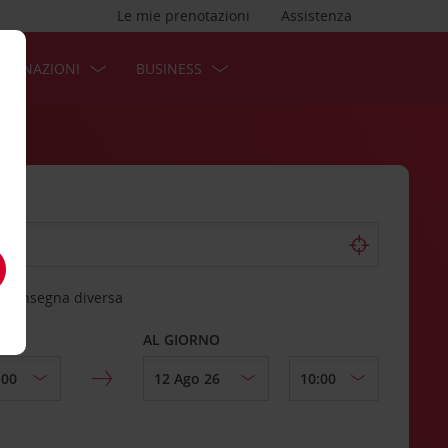
Le mie prenotazioni
Assistenza
STINAZIONI
BUSINESS
 riconsegna diversa
AL GIORNO