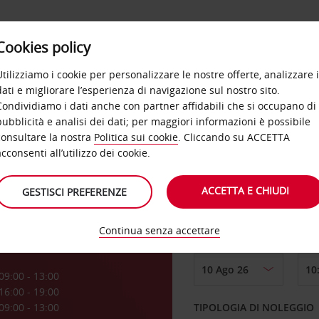
Cookies policy
OFFERTE
SELF SERVICE
PRODOTTI
DE
Utilizziamo i cookie per personalizzare le nostre offerte, analizzare i
dati e migliorare l’esperienza di navigazione sul nostro sito.
Condividiamo i dati anche con partner affidabili che si occupano di
pubblicità e analisi dei dati; per maggiori informazioni è possibile
consultare la nostra
Politica sui cookie
. Cliccando su ACCETTA
RITIRO DA
acconsenti all’utilizzo dei cookie.
ACCETTA E CHIUDI
GESTISCI PREFERENZE
Scegli una località di
Continua senza accettare
DAL GIORNO
a
09:00 - 13:00
16:00 - 19:00
09:00 - 13:00
TIPOLOGIA DI NOLEGGIO