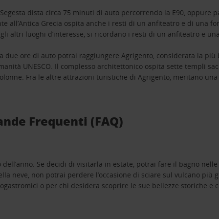
 Segesta dista circa 75 minuti di auto percorrendo la E90, oppure p
e all’Antica Grecia ospita anche i resti di un anfiteatro e di una fort
gli altri luoghi d’interesse, si ricordano i resti di un anfiteatro e un
due ore di auto potrai raggiungere Agrigento, considerata la più bell
manità UNESCO. Il complesso architettonico ospita sette templi sacri
olonne. Fra le altre attrazioni turistiche di Agrigento, meritano u
mande Frequenti (FAQ)
o dell’anno. Se decidi di visitarla in estate, potrai fare il bagno n
lla neve, non potrai perdere l’occasione di sciare sul vulcano più
nogastromici o per chi desidera scoprire le sue bellezze storiche e c