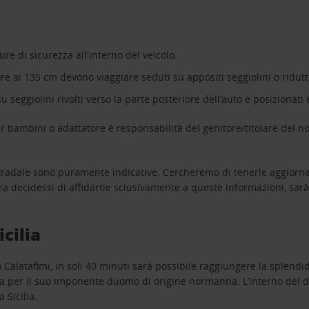
ure di sicurezza all'interno del veicolo.
iore ai 135 cm devono viaggiare seduti su appositi seggiolini o ridutt
 seggiolini rivolti verso la parte posteriore dell’auto e posizionati
r bambini o adattatore è responsabilità del genitore/titolare del no
 stradale sono puramente indicative. Cercheremo di tenerle aggiorna
ora decidessi di affidartie sclusivamente a queste informazioni, sar
icilia
Calatafimi, in soli 40 minuti sarà possibile raggiungere la splendi
a per il suo imponente duomo di origine normanna. L’interno del d
 Sicilia.