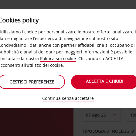
Cookies policy
OFFERTE
SELF SERVICE
PRODOTTI
DE
Utilizziamo i cookie per personalizzare le nostre offerte, analizzare i
dati e migliorare l’esperienza di navigazione sul nostro sito.
Condividiamo i dati anche con partner affidabili che si occupano di
n
pubblicità e analisi dei dati; per maggiori informazioni è possibile
consultare la nostra
Politica sui cookie
. Cliccando su ACCETTA
RITIRO DA
acconsenti all’utilizzo dei cookie.
ACCETTA E CHIUDI
GESTISCI PREFERENZE
Scegli una località di
Continua senza accettare
DAL GIORNO
TIPOLOGIA DI NOLEGGIO