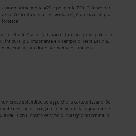
assando prima per la A29 e poi per la E90. Celebre per
ezza. Costruito verso il V secolo a.C., è uno dei siti più
a fortezza.
a città dell’isola. L’attrazione turistica principale è la
, fra cui il più imponente è il Tempio di Hera Lacinia,
na menzione la cattedrale normanna e il museo
elle numerose splendide spiagge che la caratterizzano. Se
 grande d’Europa. La regione ben si presta a qualunque
ulturali. Con il nostro servizio di noleggio macchina in