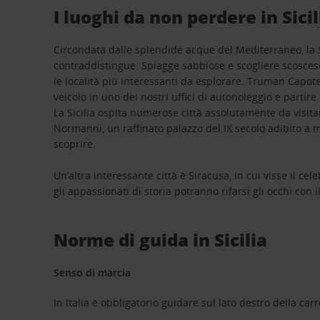
I luoghi da non perdere in Sicil
Circondata dalle splendide acque del Mediterraneo, la Si
contraddistingue. Spiagge sabbiose e scogliere scoscese,
le località più interessanti da esplorare. Truman Capote 
veicolo in uno dei nostri uffici di autonoleggio e partir
La Sicilia ospita numerose città assolutamente da visita
Normanni, un raffinato palazzo del IX secolo adibito a mu
scoprire.
Un’altra interessante città è Siracusa, in cui visse il c
gli appassionati di storia potranno rifarsi gli occhi con i
Norme di guida in Sicilia
Senso di marcia
In Italia è obbligatorio guidare sul lato destro della car