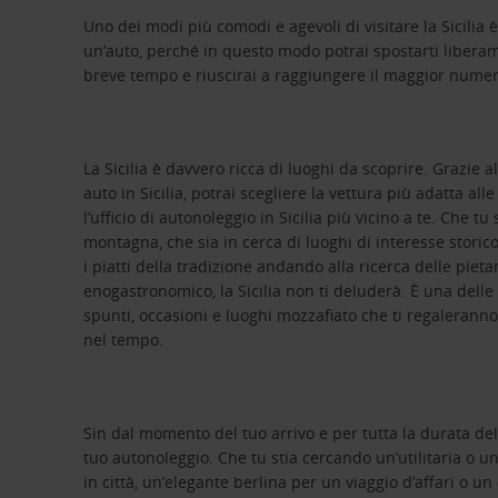
Uno dei modi più comodi e agevoli di visitare la Sicilia
un’auto, perché in questo modo potrai spostarti liberame
breve tempo e riuscirai a raggiungere il maggior numer
La Sicilia è davvero ricca di luoghi da scoprire. Grazie a
auto in Sicilia, potrai scegliere la vettura più adatta all
l’ufficio di autonoleggio in Sicilia più vicino a te. Che 
montagna, che sia in cerca di luoghi di interesse storic
i piatti della tradizione andando alla ricerca delle pieta
enogastronomico, la Sicilia non ti deluderà. È una delle 
spunti, occasioni e luoghi mozzafiato che ti regaleranno
nel tempo.
Sin dal momento del tuo arrivo e per tutta la durata del
tuo autonoleggio. Che tu stia cercando un’utilitaria o u
in città, un’elegante berlina per un viaggio d’affari o u