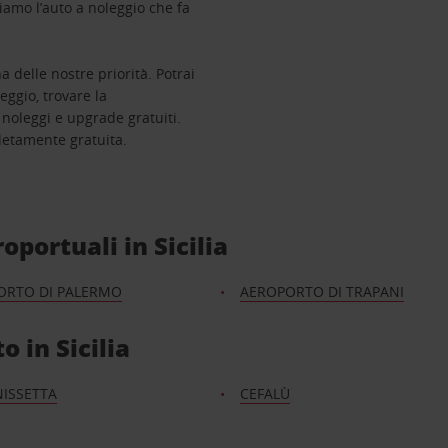
amo l’auto a noleggio che fa
a delle nostre priorità. Potrai
leggio, trovare la
 noleggi e upgrade gratuiti.
etamente gratuita.
roportuali in Sicilia
ORTO DI PALERMO
AEROPORTO DI TRAPANI
o in Sicilia
ISSETTA
CEFALÙ