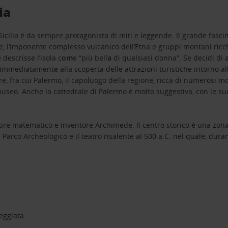
ia
cilia è da sempre protagonista di miti e leggende. Il grande fascin
 l’imponente complesso vulcanico dell’Etna e gruppi montani ricchi d
descrisse l’isola c
om
e “più bell
a
di qualsiasi donna”. Se decidi di aff
e immediatamente alla scoperta delle attrazioni turistiche intorno al
re, fra cui Palermo, il capoluogo della regione, ricca di numerosi mo
seo. Anche la cattedrale di Palermo è molto suggestiva, con le sue to
elebre matematico e inventore Archimede. Il centro storico è una zon
l Parco Archeologico e il teatro risalente al 500 a.C. nel quale, duran
reggiata.