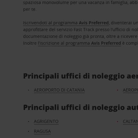
spaziosa monovolume per una vacanza in famiglia, abbi
per te.
Iscrivendoti al programma
Avis Preferred
, diventerai un
approfittare del servizio Fast Track presso l’ufficio di no
documentazione di noleggio già pronta, oltre a ricevere
Inoltre
l’iscrizione al programma
Avis Preferred
è compl
Principali uffici di noleggio ae
AEROPORTO DI CATANIA
AEROP
Principali uffici di noleggio aut
AGRIGENTO
CALTAN
RAGUSA