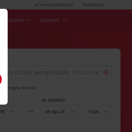
Le mie prenotazioni
Assistenza
STINAZIONI
BUSINESS
 riconsegna diversa
AL GIORNO