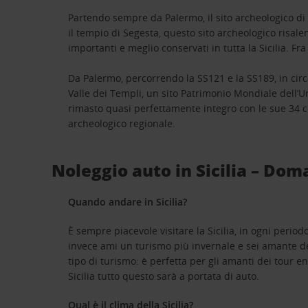
Partendo sempre da Palermo, il sito archeologico di
il tempio di Segesta, questo sito archeologico risalent
importanti e meglio conservati in tutta la Sicilia. Fra 
Da Palermo, percorrendo la SS121 e la SS189, in circa 
Valle dei Templi, un sito Patrimonio Mondiale dell’U
rimasto quasi perfettamente integro con le sue 34 c
archeologico regionale.
Noleggio auto in Sicilia – Do
Quando andare in Sicilia?
È sempre piacevole visitare la Sicilia, in ogni period
invece ami un turismo più invernale e sei amante de
tipo di turismo: è perfetta per gli amanti dei tour e
Sicilia tutto questo sarà a portata di auto.
Qual è il clima della Sicilia?