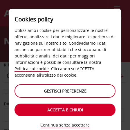
Menù
Cookies policy
Welcome
Utilizziamo i cookie per personalizzare le nostre
to
offerte, analizzare i dati e migliorare l’esperienza di
Noleggio auto Schio
Avis
navigazione sul nostro sito. Condividiamo i dati
anche con partner affidabili che si occupano di
pubblicità e analisi dei dati; per maggiori
informazioni è possibile consultare la nostra
RITIRO DA
Politica sui cookie
. Cliccando su ACCETTA
acconsenti all’utilizzo dei cookie.
GESTISCI PREFERENZE
Scegli una località di riconsegna diversa
DAL GIORNO
AL GIORNO
ACCETTA E CHIUDI
Continua senza accettare