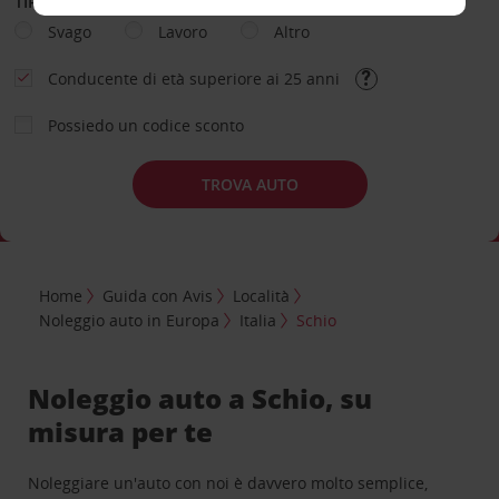
TIPOLOGIA DI NOLEGGIO
Svago
Lavoro
Altro
Conducente di età superiore ai 25 anni
Possiedo un codice sconto
TROVA AUTO
Home
Guida con Avis
Località
Noleggio auto in Europa
Italia
Schio
Noleggio auto a Schio, su
misura per te
Noleggiare un'auto con noi è davvero molto semplice,