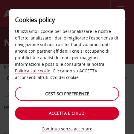
Menù
Cookies policy
Welcome
Utilizziamo i cookie per personalizzare le nostre
to
offerte, analizzare i dati e migliorare l’esperienza di
Noleggio auto Sassuolo
Avis
navigazione sul nostro sito. Condividiamo i dati
anche con partner affidabili che si occupano di
pubblicità e analisi dei dati; per maggiori
informazioni è possibile consultare la nostra
RITIRO DA
Politica sui cookie
. Cliccando su ACCETTA
acconsenti all’utilizzo dei cookie.
GESTISCI PREFERENZE
Scegli una località di riconsegna diversa
DAL GIORNO
AL GIORNO
ACCETTA E CHIUDI
Continua senza accettare