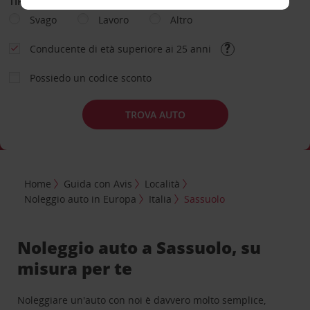
TIPOLOGIA DI NOLEGGIO
Svago
Lavoro
Altro
Conducente di età superiore ai 25 anni
Possiedo un codice sconto
TROVA AUTO
Home
Guida con Avis
Località
Noleggio auto in Europa
Italia
Sassuolo
Noleggio auto a Sassuolo, su
misura per te
Noleggiare un'auto con noi è davvero molto semplice,