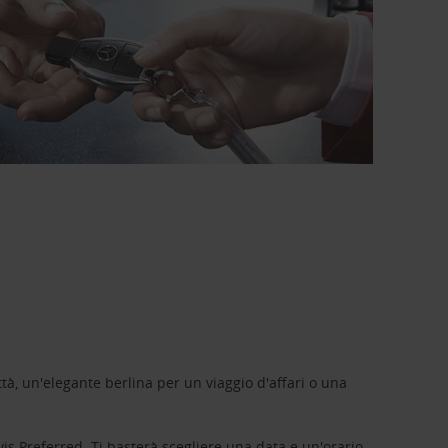
tà, un'elegante berlina per un viaggio d'affari o una
vis Preferred
. Ti basterà scegliere una data e un'orario,