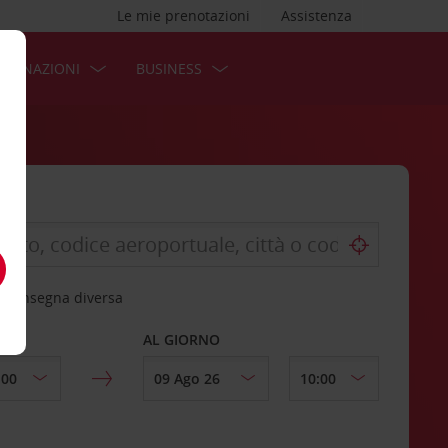
Le mie prenotazioni
Assistenza
STINAZIONI
BUSINESS
 riconsegna diversa
AL GIORNO