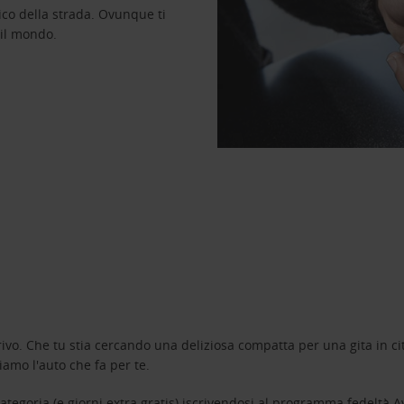
ico della strada. Ovunque ti
 il mondo.
ivo. Che tu stia cercando una deliziosa compatta per una gita in cit
amo l'auto che fa per te.
tegoria (e giorni extra gratis) iscrivendosi al programma fedeltà
A