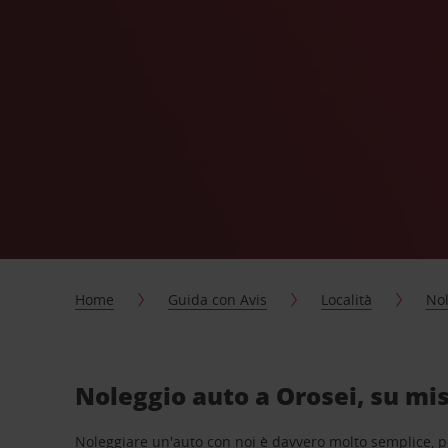
Home
Guida con Avis
Località
Nol
Noleggio auto a Orosei, su mis
Noleggiare un'auto con noi è davvero molto semplice, 