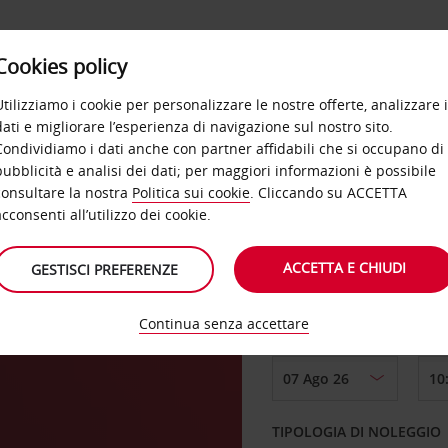
Cookies policy
OFFERTE
SELF SERVICE
PRODOTTI
DE
Utilizziamo i cookie per personalizzare le nostre offerte, analizzare i
dati e migliorare l’esperienza di navigazione sul nostro sito.
Condividiamo i dati anche con partner affidabili che si occupano di
pubblicità e analisi dei dati; per maggiori informazioni è possibile
consultare la nostra
Politica sui cookie
. Cliccando su ACCETTA
RITIRO DA
acconsenti all’utilizzo dei cookie.
ACCETTA E CHIUDI
GESTISCI PREFERENZE
Scegli una località di
Continua senza accettare
DAL GIORNO
TIPOLOGIA DI NOLEGGIO