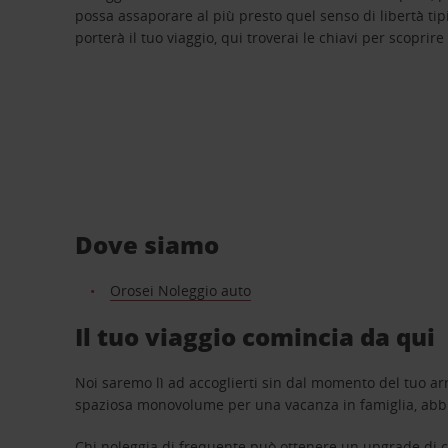
possa assaporare al più presto quel senso di libertà tip
porterà il tuo viaggio, qui troverai le chiavi per scoprire
Dove siamo
Orosei Noleggio auto
Il tuo viaggio comincia da qui
Noi saremo lì ad accoglierti sin dal momento del tuo arr
spaziosa monovolume per una vacanza in famiglia, abbi
Chi noleggia di frequente può ottenere un upgrade di ca