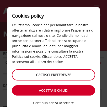
Menù
Cookies policy
Welcome
Utilizziamo i cookie per personalizzare le nostre
to
offerte, analizzare i dati e migliorare l’esperienza di
Noleggio auto Sanremo
Avis
navigazione sul nostro sito. Condividiamo i dati
anche con partner affidabili che si occupano di
pubblicità e analisi dei dati; per maggiori
informazioni è possibile consultare la nostra
RITIRO DA
Politica sui cookie
. Cliccando su ACCETTA
acconsenti all’utilizzo dei cookie.
GESTISCI PREFERENZE
Scegli una località di riconsegna diversa
DAL GIORNO
AL GIORNO
ACCETTA E CHIUDI
Continua senza accettare