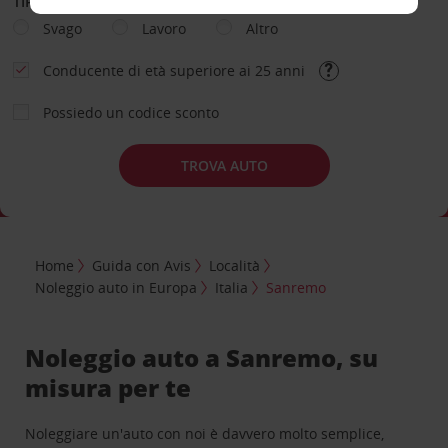
TIPOLOGIA DI NOLEGGIO
Svago
Lavoro
Altro
Conducente di età superiore ai 25 anni
Possiedo un codice sconto
TROVA AUTO
Home
Guida con Avis
Località
Noleggio auto in Europa
Italia
Sanremo
Noleggio auto a Sanremo, su
misura per te
Noleggiare un'auto con noi è davvero molto semplice,