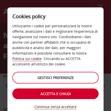
Menù
Cookies policy
Welcome
Utilizziamo i cookie per personalizzare le nostre
to
offerte, analizzare i dati e migliorare l’esperienza di
Noleggio auto
Avis
navigazione sul nostro sito. Condividiamo i dati
anche con partner affidabili che si occupano di
all'Aeroporto di Roma
pubblicità e analisi dei dati; per maggiori
Fiumicino (FCO)
informazioni è possibile consultare la nostra
Politica sui cookie
. Cliccando su ACCETTA
acconsenti all’utilizzo dei cookie.
RITIRO DA
GESTISCI PREFERENZE
ACCETTA E CHIUDI
Scegli una località di riconsegna diversa
Continua senza accettare
DAL GIORNO
AL GIORNO