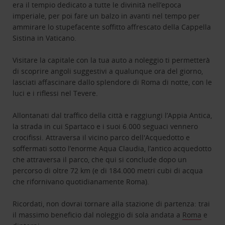
era il tempio dedicato a tutte le divinità nell’epoca
imperiale, per poi fare un balzo in avanti nel tempo per
ammirare lo stupefacente soffitto affrescato della Cappella
Sistina in Vaticano.
Visitare la capitale con la tua auto a noleggio ti permetterà
di scoprire angoli suggestivi a qualunque ora del giorno,
lasciati affascinare dallo splendore di Roma di notte, con le
luci e i riflessi nel Tevere.
Allontanati dal traffico della città e raggiungi l’Appia Antica,
la strada in cui Spartaco e i suoi 6.000 seguaci vennero
crocifissi. Attraversa il vicino parco dell'Acquedotto e
soffermati sotto l’enorme Aqua Claudia, l’antico acquedotto
che attraversa il parco, che qui si conclude dopo un
percorso di oltre 72 km (e di 184.000 metri cubi di acqua
che rifornivano quotidianamente Roma).
Ricordati, non dovrai tornare alla stazione di partenza: trai
il massimo beneficio dal noleggio di sola andata a
Roma
e