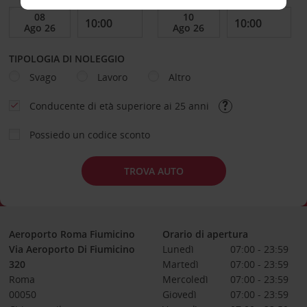
TIPOLOGIA DI NOLEGGIO
Svago
Lavoro
Altro
Conducente di età superiore ai 25 anni
Possiedo un codice sconto
TROVA AUTO
Aeroporto Roma Fiumicino
Orario di apertura
Via Aeroporto Di Fiumicino
Lunedì
07:00 - 23:59
320
Martedì
07:00 - 23:59
Roma
Mercoledì
07:00 - 23:59
00050
Giovedì
07:00 - 23:59