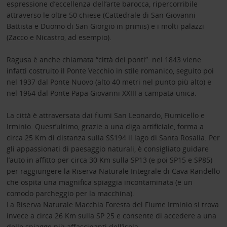
espressione d’eccellenza dell’arte barocca, ripercorribile
attraverso le oltre 50 chiese (Cattedrale di San Giovanni
Battista e Duomo di San Giorgio in primis) e i molti palazzi
(Zacco e Nicastro, ad esempio).
Ragusa è anche chiamata “città dei ponti”: nel 1843 viene
infatti costruito il Ponte Vecchio in stile romanico, seguito poi
nel 1937 dal Ponte Nuovo (alto 40 metri nel punto più alto) e
nel 1964 dal Ponte Papa Giovanni XXIII a campata unica.
La città è attraversata dai fiumi San Leonardo, Fiumicello e
Irminio. Quest’ultimo, grazie a una diga artificiale, forma a
circa 25 Km di distanza sulla SS194 il lago di Santa Rosalia. Per
gli appassionati di paesaggio naturali, è consigliato guidare
l’auto in affitto per circa 30 Km sulla SP13 (e poi SP15 e SP85)
per raggiungere la Riserva Naturale Integrale di Cava Randello
che ospita una magnifica spiaggia incontaminata (e un
comodo parcheggio per la macchina).
La Riserva Naturale Macchia Foresta del Fiume Irminio si trova
invece a circa 26 Km sulla SP 25 e consente di accedere a una
delle spiagge più affascinanti dell’isola.