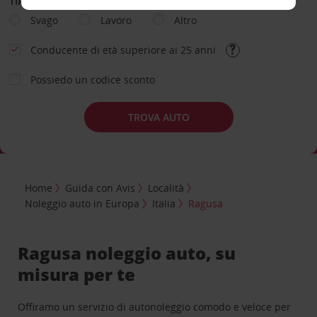
TIPOLOGIA DI NOLEGGIO
Svago
Lavoro
Altro
Conducente di età superiore ai 25 anni
Possiedo un codice sconto
TROVA AUTO
Home
Guida con Avis
Località
Noleggio auto in Europa
Italia
Ragusa
Ragusa noleggio auto, su
misura per te
Offiramo un servizio di autonoleggio comodo e veloce per