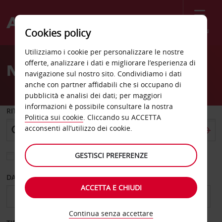
Menù
Cookies policy
Welcome
Utilizziamo i cookie per personalizzare le nostre
to
offerte, analizzare i dati e migliorare l’esperienza di
Noleggio auto Ragusa
Avis
navigazione sul nostro sito. Condividiamo i dati
anche con partner affidabili che si occupano di
pubblicità e analisi dei dati; per maggiori
informazioni è possibile consultare la nostra
RITIRO DA
Politica sui cookie
. Cliccando su ACCETTA
acconsenti all’utilizzo dei cookie.
GESTISCI PREFERENZE
Scegli una località di riconsegna diversa
DAL GIORNO
AL GIORNO
ACCETTA E CHIUDI
Continua senza accettare