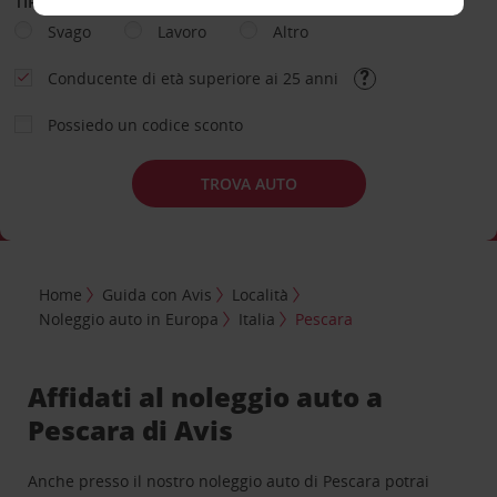
TIPOLOGIA DI NOLEGGIO
Svago
Lavoro
Altro
Conducente di età superiore ai 25 anni
Possiedo un codice sconto
TROVA AUTO
Home
Guida con Avis
Località
Noleggio auto in Europa
Italia
Pescara
Affidati al noleggio auto a
Pescara di Avis
Anche presso il nostro noleggio auto di Pescara potrai