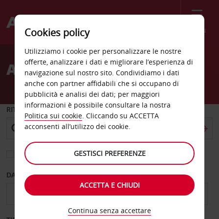
Menù
Cookies policy
Welcome
Utilizziamo i cookie per personalizzare le nostre
to
offerte, analizzare i dati e migliorare l’esperienza di
AUTONOLEGGIO PESCARA
Avis
navigazione sul nostro sito. Condividiamo i dati
anche con partner affidabili che si occupano di
pubblicità e analisi dei dati; per maggiori
informazioni è possibile consultare la nostra
RITIRO DA
Politica sui cookie
. Cliccando su ACCETTA
acconsenti all’utilizzo dei cookie.
GESTISCI PREFERENZE
Scegli una località di riconsegna diversa
DAL GIORNO
AL GIORNO
ACCETTA E CHIUDI
Continua senza accettare