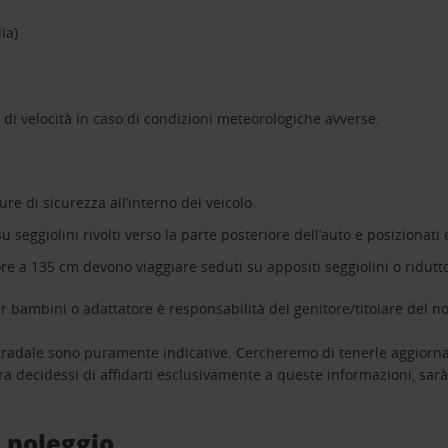
ia)
i di velocità in caso di condizioni meteorologiche avverse.
ure di sicurezza all’interno del veicolo.
 seggiolini rivolti verso la parte posteriore dell’auto e posizionati
iore a 135 cm devono viaggiare seduti su appositi seggiolini o ridutto
r bambini o adattatore è responsabilità del genitore/titolare del no
 stradale sono puramente indicative. Cercheremo di tenerle aggiorna
ora decidessi di affidarti esclusivamente a queste informazioni, sar
a noleggio