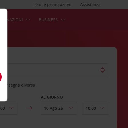
Le mie prenotazioni
Assistenza
STINAZIONI
BUSINESS
 riconsegna diversa
AL GIORNO