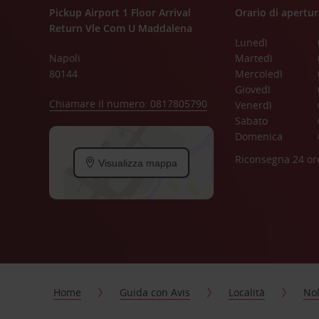
Pickup Airport 1 Floor Arrival
Orario di apertur
Return Vle Com U Maddalena
Lunedì
Napoli
Martedì
80144
Mercoledì
Giovedì
Chiamare il numero: 0817805790
Venerdì
Sabato
Domenica
Riconsegna 24 or
Visualizza mappa
Home
Guida con Avis
Località
Nol