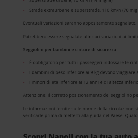
Superstrade urbane, 70 km/h (44 miglia)
Strade extraurbane e superstrade, 110 km/h (70 migl
Eventuali variazioni saranno appositamente segnalate.
Potrebbero essere segnalate ulteriori variazioni ai limit
Seggiolini per bambini e cinture di sicurezza
È obbligatorio per tutti i passeggeri indossare le cint
I bambini di peso inferiore ai 9 kg devono viaggiare su
I minori di età inferiore ai 12 anni e di altezza infer
Attenzione: il corretto posizionamento del seggiolino pe
Le informazioni fornite sulle norme della circolazione
verificarle prima di metterti alla guida nel Paese. Qual
Scopri Napoli con la tua auto 