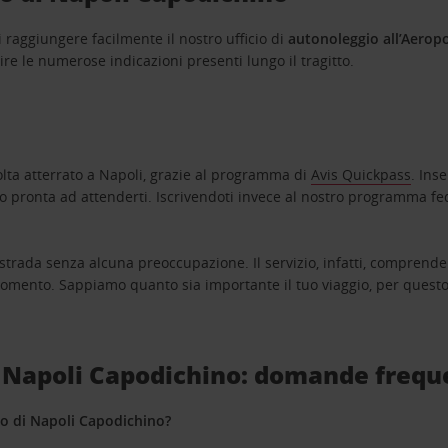
i raggiungere facilmente il nostro ufficio di
autonoleggio all’Aerop
ire le numerose indicazioni presenti lungo il tragitto.
volta atterrato a Napoli, grazie al programma di
Avis Quickpass
. Ins
auto pronta ad attenderti. Iscrivendoti invece al nostro programma f
 strada senza alcuna preoccupazione. Il servizio, infatti, comprende 
momento. Sappiamo quanto sia importante il tuo viaggio, per questo
i Napoli Capodichino: domande frequ
to di Napoli Capodichino?