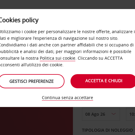
Cookies policy
OFFERTE
SELF SERVICE
PRODOTTI
DE
Utilizziamo i cookie per personalizzare le nostre offerte, analizzare i
dati e migliorare l’esperienza di navigazione sul nostro sito.
Condividiamo i dati anche con partner affidabili che si occupano di
pubblicità e analisi dei dati; per maggiori informazioni è possibile
consultare la nostra
Politica sui cookie
. Cliccando su ACCETTA
RITIRO DA
acconsenti all’utilizzo dei cookie.
ACCETTA E CHIUDI
GESTISCI PREFERENZE
hino
Scegli una località di
Continua senza accettare
DAL GIORNO
TIPOLOGIA DI NOLEGGIO