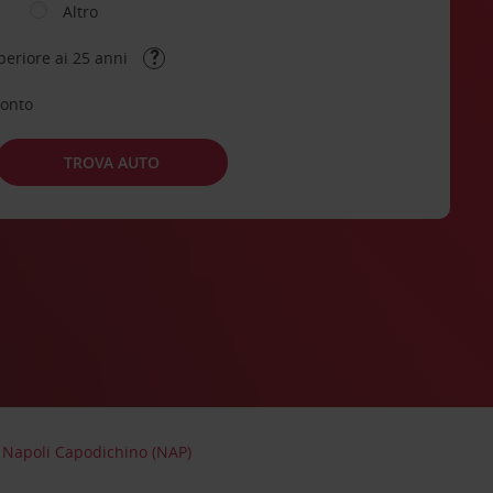
Altro
periore ai 25 anni
conto
TROVA AUTO
 Napoli Capodichino (NAP)