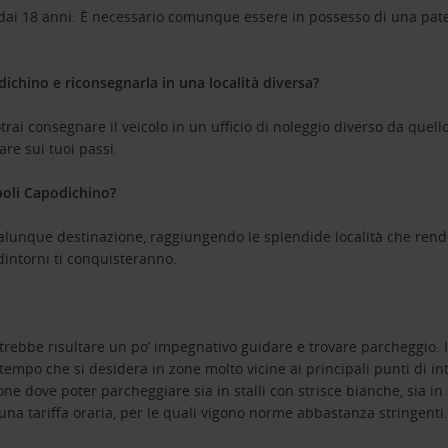
tire dai 18 anni. È necessario comunque essere in possesso di una p
ichino e riconsegnarla in una località diversa?
rai consegnare il veicolo in un ufficio di noleggio diverso da quel
are sui tuoi passi.
poli Capodichino?
ualunque destinazione, raggiungendo le splendide località che rendo
 dintorni ti conquisteranno.
potrebbe risultare un po’ impegnativo guidare e trovare parcheggio
empo che si desidera in zone molto vicine ai principali punti di int
e dove poter parcheggiare sia in stalli con strisce bianche, sia in 
una tariffa oraria, per le quali vigono norme abbastanza stringenti