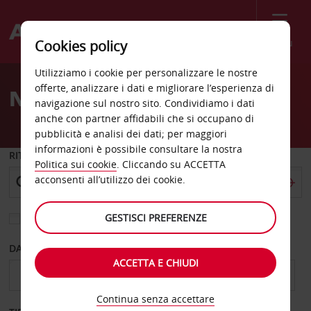
Menù
Cookies policy
Welcome
Utilizziamo i cookie per personalizzare le nostre
to
offerte, analizzare i dati e migliorare l’esperienza di
Noleggio auto Modena
Avis
navigazione sul nostro sito. Condividiamo i dati
anche con partner affidabili che si occupano di
pubblicità e analisi dei dati; per maggiori
informazioni è possibile consultare la nostra
RITIRO DA
Politica sui cookie
. Cliccando su ACCETTA
acconsenti all’utilizzo dei cookie.
GESTISCI PREFERENZE
Scegli una località di riconsegna diversa
DAL GIORNO
AL GIORNO
ACCETTA E CHIUDI
Continua senza accettare