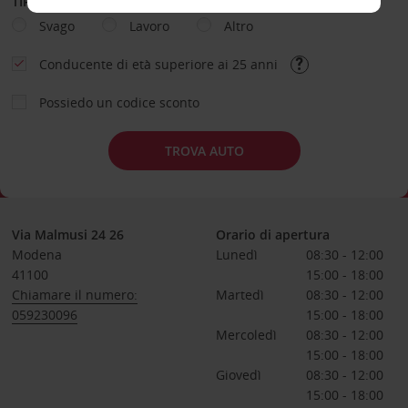
TIPOLOGIA DI NOLEGGIO
Svago
Lavoro
Altro
Conducente di età superiore ai 25 anni
Possiedo un codice sconto
TROVA AUTO
Via Malmusi 24 26
Orario di apertura
Modena
Lunedì
08:30 - 12:00
41100
15:00 - 18:00
Chiamare il numero:
Martedì
08:30 - 12:00
059230096
15:00 - 18:00
Mercoledì
08:30 - 12:00
15:00 - 18:00
Giovedì
08:30 - 12:00
15:00 - 18:00