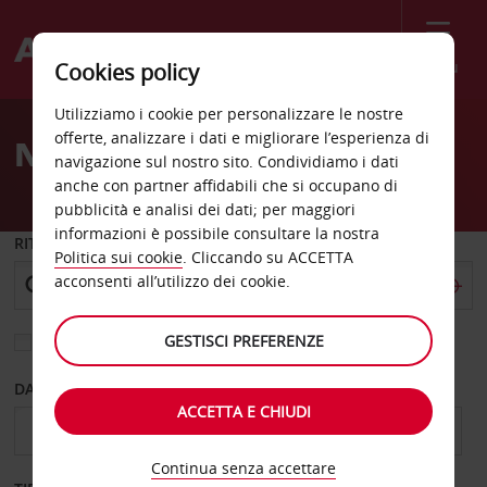
Menù
Cookies policy
Welcome
Utilizziamo i cookie per personalizzare le nostre
to
offerte, analizzare i dati e migliorare l’esperienza di
Noleggio auto Messina
Avis
navigazione sul nostro sito. Condividiamo i dati
anche con partner affidabili che si occupano di
pubblicità e analisi dei dati; per maggiori
informazioni è possibile consultare la nostra
RITIRO DA
Politica sui cookie
. Cliccando su ACCETTA
acconsenti all’utilizzo dei cookie.
GESTISCI PREFERENZE
Scegli una località di riconsegna diversa
DAL GIORNO
AL GIORNO
ACCETTA E CHIUDI
Continua senza accettare