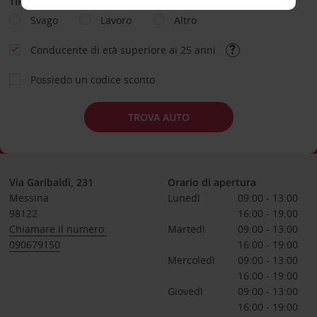
TIPOLOGIA DI NOLEGGIO
Svago
Lavoro
Altro
Conducente di età superiore ai 25 anni
Possiedo un codice sconto
TROVA AUTO
Via Garibaldi, 231
Orario di apertura
Messina
Lunedì
09:00 - 13:00
98122
16:00 - 19:00
Chiamare il numero:
Martedì
09:00 - 13:00
090679150
16:00 - 19:00
Mercoledì
09:00 - 13:00
16:00 - 19:00
Giovedì
09:00 - 13:00
16:00 - 19:00