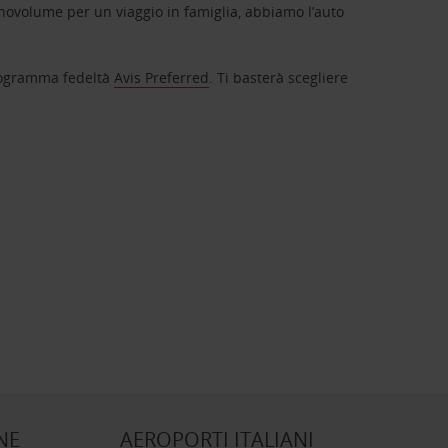
novolume per un viaggio in famiglia, abbiamo l’auto
 programma fedeltà
Avis Preferred
. Ti basterà scegliere
NE
AEROPORTI ITALIANI