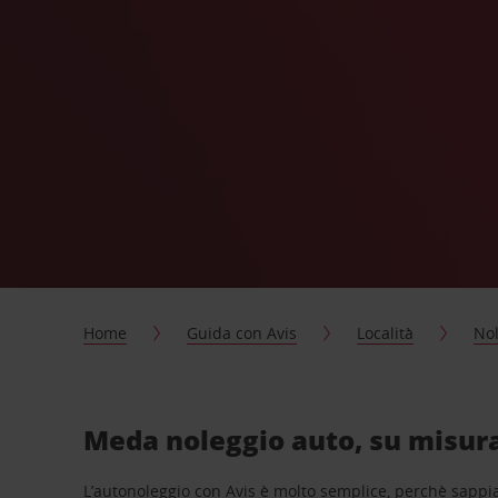
Home
Guida con Avis
Località
Nol
Meda noleggio auto, su misura
L’autonoleggio con Avis è molto semplice, perchè sappiam