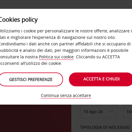
Cookies policy
OFFERTE
SELF SERVICE
PRODOTTI
DE
Utilizziamo i cookie per personalizzare le nostre offerte, analizzare i
dati e migliorare l’esperienza di navigazione sul nostro sito.
Condividiamo i dati anche con partner affidabili che si occupano di
Meda
pubblicità e analisi dei dati; per maggiori informazioni è possibile
consultare la nostra
Politica sui cookie
. Cliccando su ACCETTA
RITIRO DA
acconsenti all’utilizzo dei cookie.
ACCETTA E CHIUDI
GESTISCI PREFERENZE
Scegli una località di
Continua senza accettare
DAL GIORNO
TIPOLOGIA DI NOLEGGIO