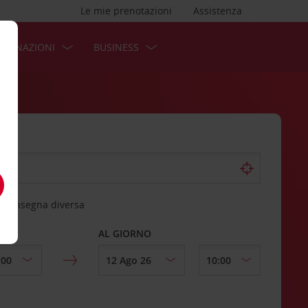
Le mie prenotazioni
Assistenza
STINAZIONI
BUSINESS
 riconsegna diversa
AL GIORNO