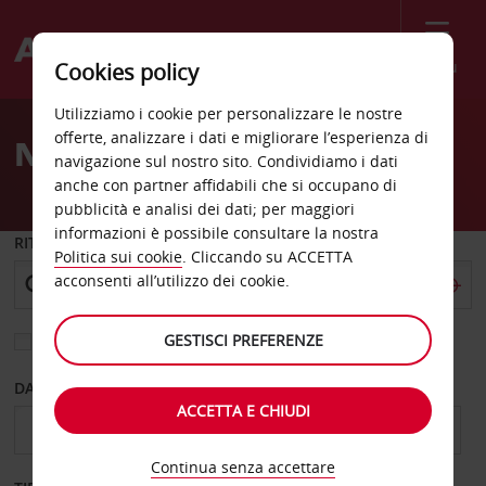
Menù
Cookies policy
Welcome
Utilizziamo i cookie per personalizzare le nostre
to
offerte, analizzare i dati e migliorare l’esperienza di
Noleggio auto Meda
Avis
navigazione sul nostro sito. Condividiamo i dati
anche con partner affidabili che si occupano di
pubblicità e analisi dei dati; per maggiori
informazioni è possibile consultare la nostra
RITIRO DA
Politica sui cookie
. Cliccando su ACCETTA
acconsenti all’utilizzo dei cookie.
GESTISCI PREFERENZE
Scegli una località di riconsegna diversa
DAL GIORNO
AL GIORNO
ACCETTA E CHIUDI
Continua senza accettare