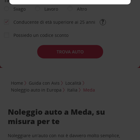
TIPOLOGIA DI NOLEGGIO
Svago
Lavoro
Altro
Conducente di età superiore ai 25 anni
Possiedo un codice sconto
TROVA AUTO
Home
Guida con Avis
Località
Noleggio auto in Europa
Italia
Meda
Noleggio auto a Meda, su
misura per te
Noleggiare un'auto con noi è davvero molto semplice,