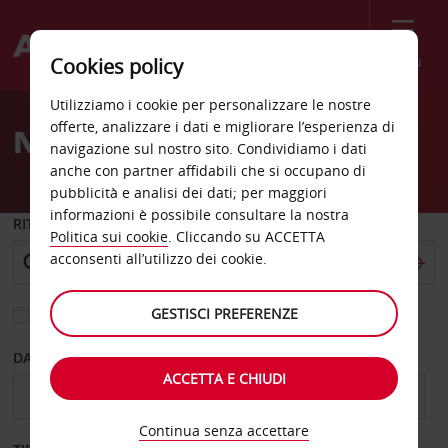
Menù
Cookies policy
Welcome
Utilizziamo i cookie per personalizzare le nostre
to
offerte, analizzare i dati e migliorare l’esperienza di
Noleggio auto Mantova
Avis
navigazione sul nostro sito. Condividiamo i dati
anche con partner affidabili che si occupano di
pubblicità e analisi dei dati; per maggiori
informazioni è possibile consultare la nostra
RITIRO DA
Politica sui cookie
. Cliccando su ACCETTA
acconsenti all’utilizzo dei cookie.
GESTISCI PREFERENZE
Scegli una località di riconsegna diversa
DAL GIORNO
AL GIORNO
ACCETTA E CHIUDI
Continua senza accettare