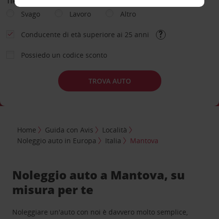
TIPOLOGIA DI NOLEGGIO
Svago
Lavoro
Altro
Conducente di età superiore ai 25 anni
Possiedo un codice sconto
TROVA AUTO
Home
Guida con Avis
Località
Noleggio auto in Europa
Italia
Mantova
Noleggio auto a Mantova, su
misura per te
Noleggiare un'auto con noi è davvero molto semplice,