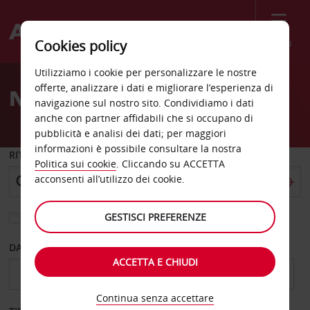
Menù
Cookies policy
Welcome
Utilizziamo i cookie per personalizzare le nostre
to
offerte, analizzare i dati e migliorare l’esperienza di
Noleggio auto Malcesine
Avis
navigazione sul nostro sito. Condividiamo i dati
anche con partner affidabili che si occupano di
pubblicità e analisi dei dati; per maggiori
informazioni è possibile consultare la nostra
RITIRO DA
Politica sui cookie
. Cliccando su ACCETTA
acconsenti all’utilizzo dei cookie.
GESTISCI PREFERENZE
Scegli una località di riconsegna diversa
DAL GIORNO
AL GIORNO
ACCETTA E CHIUDI
Continua senza accettare