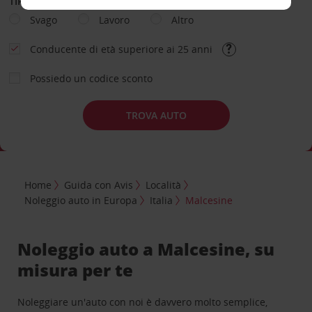
TIPOLOGIA DI NOLEGGIO
Svago
Lavoro
Altro
Conducente di età superiore ai 25 anni
Possiedo un codice sconto
TROVA AUTO
Home
Guida con Avis
Località
Noleggio auto in Europa
Italia
Malcesine
Noleggio auto a Malcesine, su
misura per te
Noleggiare un'auto con noi è davvero molto semplice,