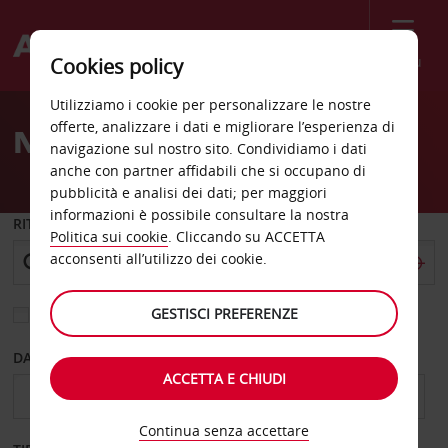
Menù
Cookies policy
Welcome
Utilizziamo i cookie per personalizzare le nostre
to
offerte, analizzare i dati e migliorare l’esperienza di
Noleggio auto Gioia Tauro
Avis
navigazione sul nostro sito. Condividiamo i dati
anche con partner affidabili che si occupano di
pubblicità e analisi dei dati; per maggiori
informazioni è possibile consultare la nostra
RITIRO DA
Politica sui cookie
. Cliccando su ACCETTA
acconsenti all’utilizzo dei cookie.
GESTISCI PREFERENZE
Scegli una località di riconsegna diversa
DAL GIORNO
AL GIORNO
ACCETTA E CHIUDI
Continua senza accettare