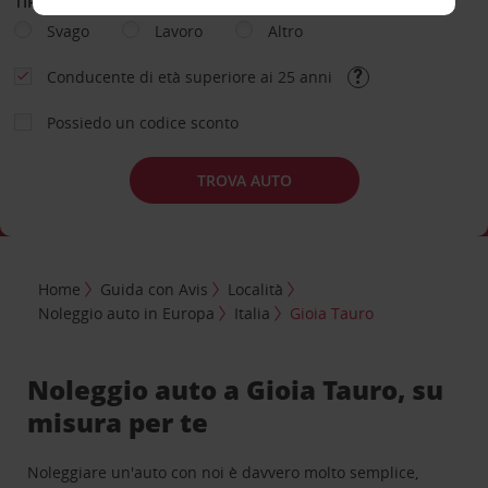
TIPOLOGIA DI NOLEGGIO
Svago
Lavoro
Altro
Conducente di età superiore ai 25 anni
Possiedo un codice sconto
TROVA AUTO
Home
Guida con Avis
Località
Noleggio auto in Europa
Italia
Gioia Tauro
Noleggio auto a Gioia Tauro, su
misura per te
Noleggiare un'auto con noi è davvero molto semplice,