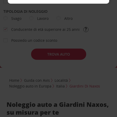
TIPOLOGIA DI NOLEGGIO
Svago
Lavoro
Altro
Conducente di età superiore ai 25 anni
Possiedo un codice sconto
TROVA AUTO
Home
Guida con Avis
Località
Noleggio auto in Europa
Italia
Giardini Di Naxos
Noleggio auto a Giardini Naxos,
su misura per te