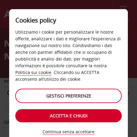
Menù
Cookies policy
Welcome
Utilizziamo i cookie per personalizzare le nostre
to
offerte, analizzare i dati e migliorare l’esperienza di
Noleggio auto Giardini Di
Avis
navigazione sul nostro sito. Condividiamo i dati
anche con partner affidabili che si occupano di
Naxos
pubblicità e analisi dei dati; per maggiori
informazioni è possibile consultare la nostra
Politica sui cookie
. Cliccando su ACCETTA
acconsenti all’utilizzo dei cookie.
RITIRO DA
GESTISCI PREFERENZE
Scegli una località di riconsegna diversa
ACCETTA E CHIUDI
DAL GIORNO
AL GIORNO
Continua senza accettare