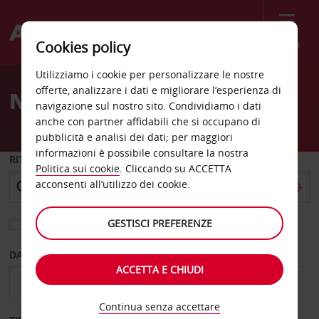
Menù
Cookies policy
Welcome
Utilizziamo i cookie per personalizzare le nostre
to
offerte, analizzare i dati e migliorare l’esperienza di
Noleggio auto Chiusi
Avis
navigazione sul nostro sito. Condividiamo i dati
anche con partner affidabili che si occupano di
pubblicità e analisi dei dati; per maggiori
informazioni è possibile consultare la nostra
RITIRO DA
Politica sui cookie
. Cliccando su ACCETTA
acconsenti all’utilizzo dei cookie.
GESTISCI PREFERENZE
Scegli una località di riconsegna diversa
DAL GIORNO
AL GIORNO
ACCETTA E CHIUDI
Continua senza accettare