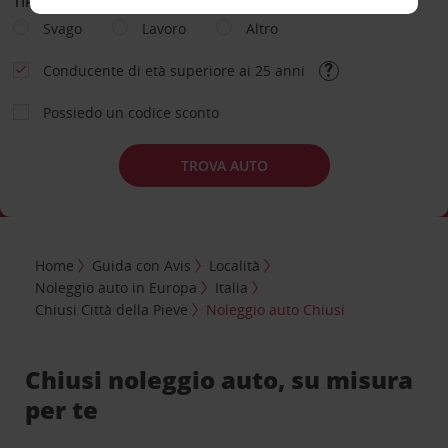
TIPOLOGIA DI NOLEGGIO
Svago
Lavoro
Altro
Conducente di età superiore ai 25 anni
Possiedo un codice sconto
TROVA AUTO
Home
Guida con Avis
Località
Noleggio auto in Europa
Italia
Chiusi Città della Pieve
Noleggio auto Chiusi
Chiusi noleggio auto, su misura
per te