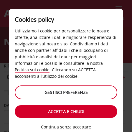
Menù
Cookies policy
Welcome
Utilizziamo i cookie per personalizzare le nostre
to
offerte, analizzare i dati e migliorare l’esperienza di
Noleggio auto Canazei
Avis
navigazione sul nostro sito. Condividiamo i dati
anche con partner affidabili che si occupano di
pubblicità e analisi dei dati; per maggiori
informazioni è possibile consultare la nostra
RITIRO DA
Politica sui cookie
. Cliccando su ACCETTA
acconsenti all’utilizzo dei cookie.
GESTISCI PREFERENZE
Scegli una località di riconsegna diversa
DAL GIORNO
AL GIORNO
ACCETTA E CHIUDI
Continua senza accettare