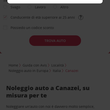
TIPOLOGIA DI NOLEGGIO
Svago
Lavoro
Altro
Conducente di età superiore ai 25 anni
Possiedo un codice sconto
TROVA AUTO
Home
Guida con Avis
Località
Noleggio auto in Europa
Italia
Canazei
Noleggio auto a Canazei, su
misura per te
Noleggiare un'auto con noi è davvero molto semplice,