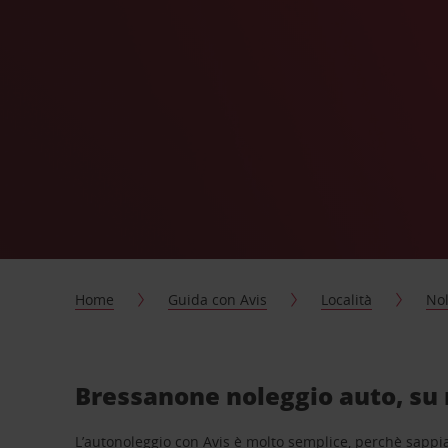
Home
Guida con Avis
Località
Nol
Bressanone noleggio auto, su 
L’autonoleggio con Avis è molto semplice, perchè sappiam