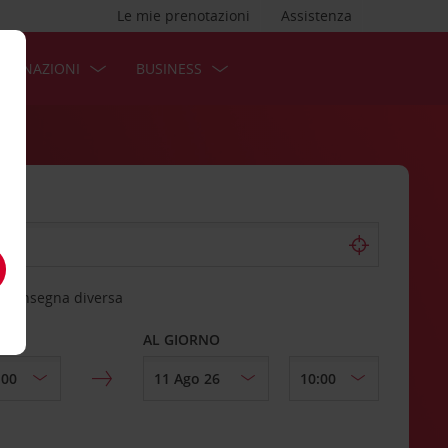
Le mie prenotazioni
Assistenza
STINAZIONI
BUSINESS
 riconsegna diversa
AL GIORNO