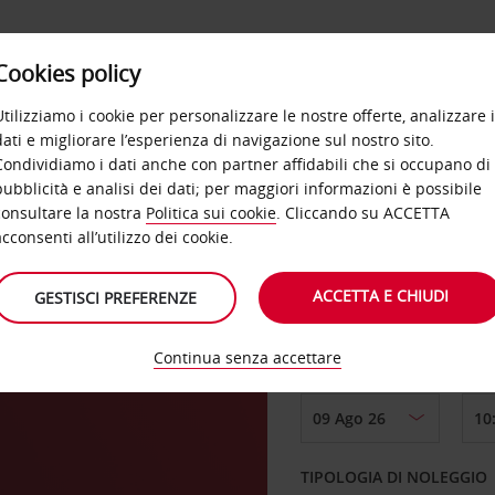
Cookies policy
OFFERTE
SELF SERVICE
PRODOTTI
DE
Utilizziamo i cookie per personalizzare le nostre offerte, analizzare i
dati e migliorare l’esperienza di navigazione sul nostro sito.
Condividiamo i dati anche con partner affidabili che si occupano di
pubblicità e analisi dei dati; per maggiori informazioni è possibile
consultare la nostra
Politica sui cookie
. Cliccando su ACCETTA
RITIRO DA
acconsenti all’utilizzo dei cookie.
ACCETTA E CHIUDI
GESTISCI PREFERENZE
Scegli una località di
Continua senza accettare
DAL GIORNO
TIPOLOGIA DI NOLEGGIO