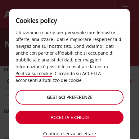
Menù
Cookies policy
Welcome
Utilizziamo i cookie per personalizzare le nostre
to
offerte, analizzare i dati e migliorare l’esperienza di
Noleggio auto Asti città
Avis
navigazione sul nostro sito. Condividiamo i dati
anche con partner affidabili che si occupano di
pubblicità e analisi dei dati; per maggiori
informazioni è possibile consultare la nostra
RITIRO DA
Politica sui cookie
. Cliccando su ACCETTA
acconsenti all’utilizzo dei cookie.
GESTISCI PREFERENZE
Scegli una località di riconsegna diversa
DAL GIORNO
AL GIORNO
ACCETTA E CHIUDI
Continua senza accettare