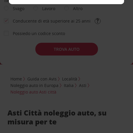
TIPOLOGIA DI NOLEGGIO
Svago
Lavoro
Altro
Conducente di età superiore ai 25 anni
Possiedo un codice sconto
TROVA AUTO
Home
Guida con Avis
Località
Noleggio auto in Europa
Italia
Asti
Noleggio auto Asti città
Asti Città noleggio auto, su
misura per te