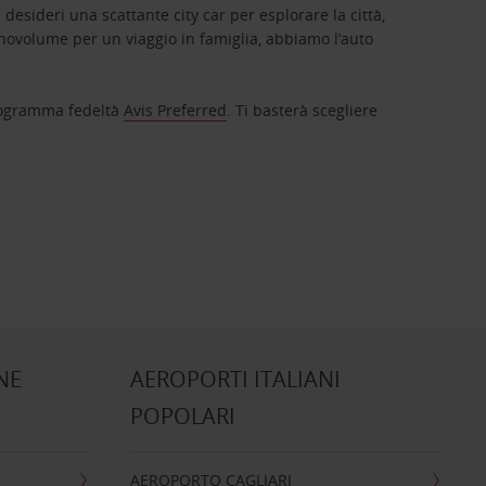
 desideri una scattante city car per esplorare la città,
novolume per un viaggio in famiglia, abbiamo l’auto
 programma fedeltà
Avis Preferred
. Ti basterà scegliere
NE
AEROPORTI ITALIANI
POPOLARI
AEROPORTO CAGLIARI