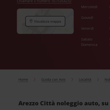
Chiamare il numero: 0575354232
Mercoledì
Giovedì
Visualizza mappa
Venerdì
Sabato
Domenica
Home
Guida con Avis
Località
Nol
Arezzo Città noleggio auto, su