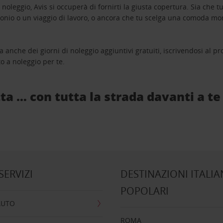
oleggio, Avis si occuperà di fornirti la giusta copertura. Sia che tu
monio o un viaggio di lavoro, o ancora che tu scelga una comoda mo
a anche dei giorni di noleggio aggiuntivi gratuiti, iscrivendosi al
o a noleggio per te.
ta … con tutta la strada davanti a te
 SERVIZI
DESTINAZIONI ITALIA
POPOLARI
AUTO
ROMA