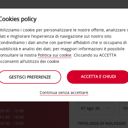
Cookies policy
OFFERTE
SELF SERVICE
PRODOTTI
DE
Utilizziamo i cookie per personalizzare le nostre offerte, analizzare i
dati e migliorare l’esperienza di navigazione sul nostro sito.
Condividiamo i dati anche con partner affidabili che si occupano di
pubblicità e analisi dei dati; per maggiori informazioni è possibile
consultare la nostra
Politica sui cookie
. Cliccando su ACCETTA
RITIRO DA
acconsenti all’utilizzo dei cookie.
ACCETTA E CHIUDI
GESTISCI PREFERENZE
Scegli una località di
Continua senza accettare
DAL GIORNO
a
09:00 - 13:00
15:00 - 18:00
09:00 - 13:00
TIPOLOGIA DI NOLEGGIO