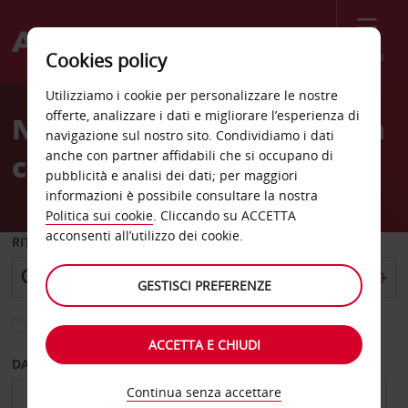
Menù
Cookies policy
Welcome
Utilizziamo i cookie per personalizzare le nostre
to
offerte, analizzare i dati e migliorare l’esperienza di
Noleggio auto Alessandria
Avis
navigazione sul nostro sito. Condividiamo i dati
anche con partner affidabili che si occupano di
città
pubblicità e analisi dei dati; per maggiori
informazioni è possibile consultare la nostra
Politica sui cookie
. Cliccando su ACCETTA
acconsenti all’utilizzo dei cookie.
RITIRO DA
GESTISCI PREFERENZE
Scegli una località di riconsegna diversa
ACCETTA E CHIUDI
DAL GIORNO
AL GIORNO
Continua senza accettare