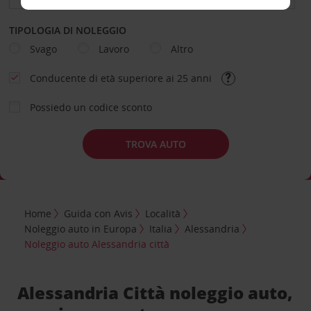
TIPOLOGIA DI NOLEGGIO
Svago
Lavoro
Altro
Conducente di età superiore ai 25 anni
Possiedo un codice sconto
TROVA AUTO
Home
Guida con Avis
Località
Noleggio auto in Europa
Italia
Alessandria
Noleggio auto Alessandria città
Alessandria Città noleggio auto,