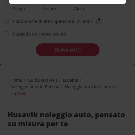
TIPOLOGIA DI NOLEGGIO
Svago
Lavoro
Altro
Conducente di età superiore ai 25 anni
Possiedo un codice sconto
TROVA AUTO
Home
Guida con Avis
Località
Noleggio auto in Europa
Noleggio auto in Islanda
Husavik
Husavik noleggio auto, pensato
su misura per te