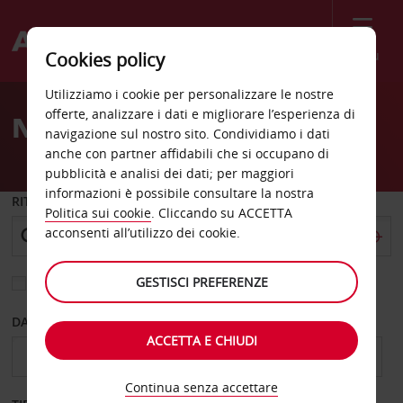
Menù
Cookies policy
Welcome
Utilizziamo i cookie per personalizzare le nostre
to
offerte, analizzare i dati e migliorare l’esperienza di
Noleggio auto Husavik
Avis
navigazione sul nostro sito. Condividiamo i dati
anche con partner affidabili che si occupano di
pubblicità e analisi dei dati; per maggiori
informazioni è possibile consultare la nostra
RITIRO DA
Politica sui cookie
. Cliccando su ACCETTA
acconsenti all’utilizzo dei cookie.
GESTISCI PREFERENZE
Scegli una località di riconsegna diversa
DAL GIORNO
AL GIORNO
ACCETTA E CHIUDI
Continua senza accettare