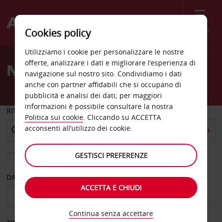
Menù
Cookies policy
Welcome
Utilizziamo i cookie per personalizzare le nostre
to
offerte, analizzare i dati e migliorare l’esperienza di
Noleggio auto Knock
Avis
navigazione sul nostro sito. Condividiamo i dati
anche con partner affidabili che si occupano di
pubblicità e analisi dei dati; per maggiori
informazioni è possibile consultare la nostra
RITIRO DA
Politica sui cookie
. Cliccando su ACCETTA
acconsenti all’utilizzo dei cookie.
GESTISCI PREFERENZE
Scegli una località di riconsegna diversa
DAL GIORNO
AL GIORNO
ACCETTA E CHIUDI
Continua senza accettare