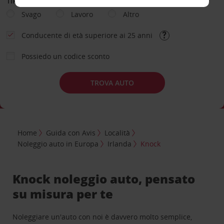
TIPOLOGIA DI NOLEGGIO
Svago
Lavoro
Altro
Conducente di età superiore ai 25 anni
Possiedo un codice sconto
TROVA AUTO
Home
Guida con Avis
Località
Noleggio auto in Europa
Irlanda
Knock
Knock noleggio auto, pensato
su misura per te
Noleggiare un'auto con noi è davvero molto semplice,