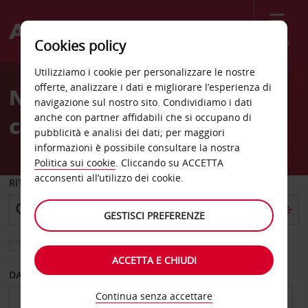
Menù
Cookies policy
Welcome
Utilizziamo i cookie per personalizzare le nostre
to
offerte, analizzare i dati e migliorare l’esperienza di
Noleggio auto Scarpanto
Avis
navigazione sul nostro sito. Condividiamo i dati
anche con partner affidabili che si occupano di
città
pubblicità e analisi dei dati; per maggiori
informazioni è possibile consultare la nostra
Politica sui cookie
. Cliccando su ACCETTA
acconsenti all’utilizzo dei cookie.
RITIRO DA
GESTISCI PREFERENZE
Scegli una località di riconsegna diversa
ACCETTA E CHIUDI
DAL GIORNO
AL GIORNO
Continua senza accettare