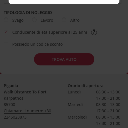
TIPOLOGIA DI NOLEGGIO
Svago
Lavoro
Altro
Conducente di età superiore ai 25 anni
Possiedo un codice sconto
TROVA AUTO
Pigadia
Orario di apertura
Walk Distance To Port
Lunedì
08:30 - 13:00
Karpathos
17:30 - 21:00
85700
Martedì
08:30 - 13:00
Chiamare il numero: +30
17:30 - 21:00
2245023873
Mercoledì
08:30 - 13:00
17:30 - 21:00