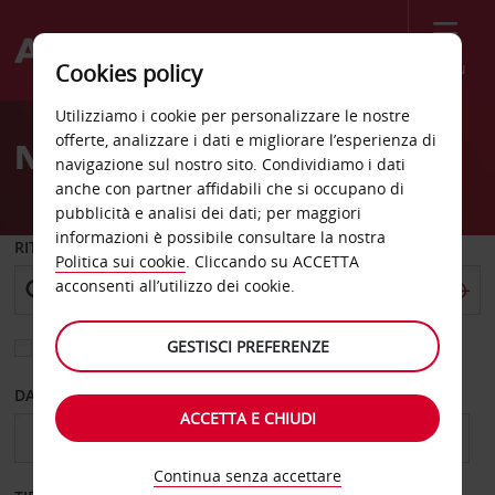
Menù
Cookies policy
Welcome
Utilizziamo i cookie per personalizzare le nostre
to
offerte, analizzare i dati e migliorare l’esperienza di
Noleggio auto Samos
Avis
navigazione sul nostro sito. Condividiamo i dati
anche con partner affidabili che si occupano di
pubblicità e analisi dei dati; per maggiori
informazioni è possibile consultare la nostra
RITIRO DA
Politica sui cookie
. Cliccando su ACCETTA
acconsenti all’utilizzo dei cookie.
GESTISCI PREFERENZE
Scegli una località di riconsegna diversa
DAL GIORNO
AL GIORNO
ACCETTA E CHIUDI
Continua senza accettare