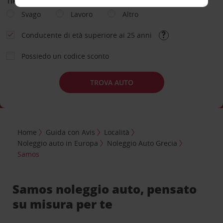
TIPOLOGIA DI NOLEGGIO
Svago
Lavoro
Altro
Conducente di età superiore ai 25 anni
Possiedo un codice sconto
TROVA AUTO
Home
Guida con Avis
Località
Noleggio auto in Europa
Noleggio Auto Grecia
Samos
Samos noleggio auto, pensato
su misura per te